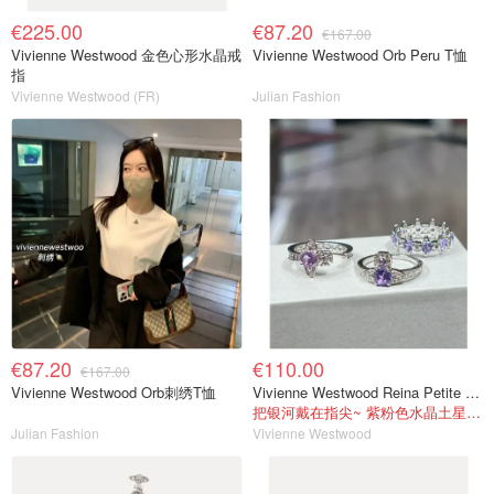
€225.00
€87.20
€167.00
Vivienne Westwood 金色心形水晶戒
Vivienne Westwood Orb Peru T恤
指
Vivienne Westwood (FR)
Julian Fashion
€87.20
€110.00
€167.00
Vivienne Westwood Orb刺绣T恤
Vivienne Westwood Reina Petite 戒指
把银河戴在指尖~ 紫粉色水晶土星真的太仙了
Julian Fashion
Vivienne Westwood