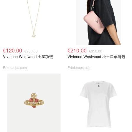
€120.00
€210.00
€200.00
€350.00
Vivienne Westwood 土星项链
Vivienne Westwood 小土星单肩包
Printemps.com
Printemps.com