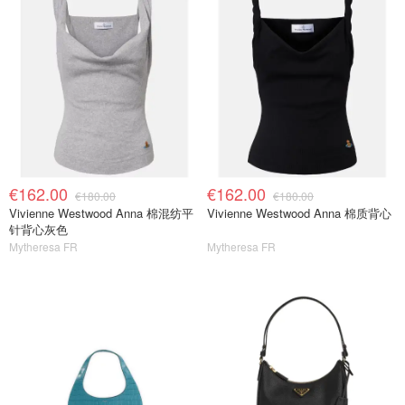
€162.00
€162.00
€180.00
€180.00
Vivienne Westwood Anna 棉混纺平
Vivienne Westwood Anna 棉质背心
针背心灰色
Mytheresa FR
Mytheresa FR