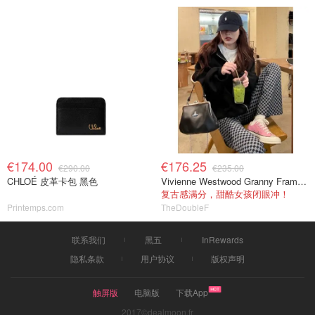
€174.00
€176.25
€290.00
€235.00
CHLOÉ 皮革卡包 黑色
Vivienne Westwood Granny Frame Bag 黑色PU
复古感满分，甜酷女孩闭眼冲！
Printemps.com
TheDoubleF
联系我们
黑五
InRewards
隐私条款
用户协议
版权声明
触屏版
电脑版
下载App
2017©dealmoon.fr