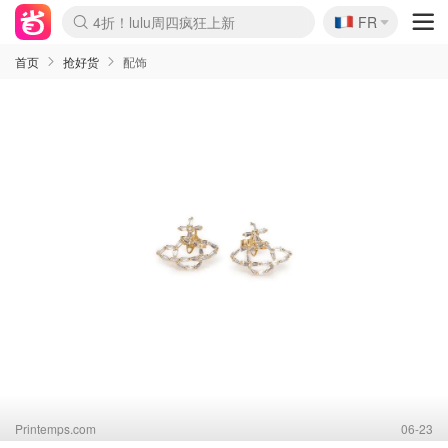
🇫🇷
4折！lulu周四疯狂上新
FR
Boticinal 夏促开抢！
还没结束！&OtherStories大促
Joybuy变相75折 随时失效
速领！Stanley独家85折
疑似霸哥！Camper额外叠85折
Zalando 奥莱闪促！每日更新
Moncler反季囤！5折起+叠9折
Coach Brooklyn仅€192
首页
抢好货
配饰
Printemps.com
06-23