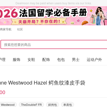
Dealmoon may be paid when users buy items via our links.
商家导航
社区
护理
服饰
女鞋
配饰
包包
男士
运动户外
enne Westwood Hazel 鳄鱼纹漆皮手袋
00
e Westwood
TheDoubleF FR
斜挎包
单肩包