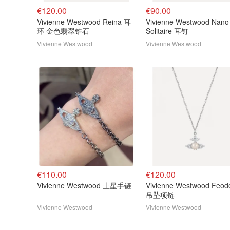
€120.00
€90.00
Vivienne Westwood Reina 耳
Vivienne Westwood Nano
环 金色翡翠锆石
Solitaire 耳钉
Vivienne Westwood
Vivienne Westwood
€110.00
€120.00
Vivienne Westwood 土星手链
Vivienne Westwood Feod
吊坠项链
Vivienne Westwood
Vivienne Westwood