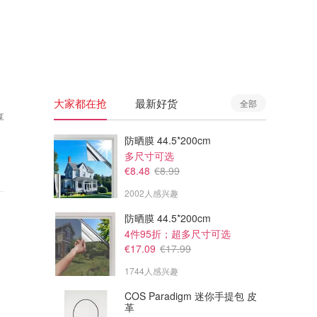
🇦🇺
澳洲
🇳🇿
新西兰
大家都在抢
最新好货
全部
享
防晒膜 44.5*200cm
多尺寸可选
€8.48
€8.99
2002人感兴趣
防晒膜 44.5*200cm
4件95折；超多尺寸可选
€17.09
€17.99
1744人感兴趣
COS Paradigm 迷你手提包 皮
革