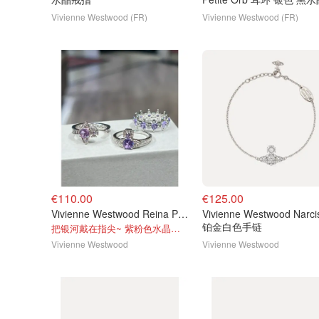
Vivienne Westwood (FR)
Vivienne Westwood (FR)
€110.00
€125.00
Vivienne Westwood Reina Petite 戒指
Vivienne Westwood Narcissa
铂金白色手链
把银河戴在指尖~ 紫粉色水晶土星真的太仙了
Vivienne Westwood
Vivienne Westwood