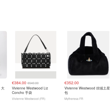
€384.00
€352.00
€640.00
e 大
Vivienne Westwood Liz
Vivienne Westwood 丝绒土星
Concho 手袋
包
Vivienne Westwood (FR)
Mytheresa FR