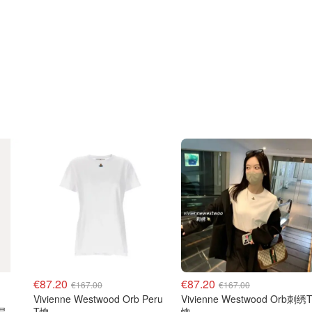
€87.20
€87.20
€167.00
€167.00
Vivienne Westwood Orb Peru
Vivienne Westwood Orb刺绣
水晶
T恤
恤