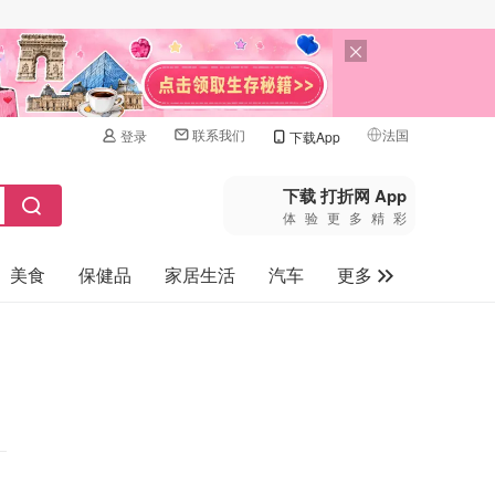
联系我们
法国
登录
下载App
🇺🇸
美国
下载 打折网 App
体验更多精彩
🇨🇳
中国
美食
保健品
家居生活
汽车
更多
🇨🇦
加拿大
🇬🇧
家电数码
英国
母婴玩具
🇩🇪
德国
旅游
🇫🇷
法国
🇮🇹
意大利