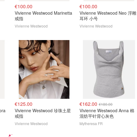
€100.00
€100.00
Vivienne Westwood Marinetta
Vivienne Westwood Neo 浮雕
戒指
耳环 小号
Vivienne Westwood
Vivienne Westwood
€125.00
€162.00
€180.00
ora
Vivienne Westwood 珍珠土星
Vivienne Westwood Anna 棉
戒指
混纺平针背心灰色
Vivienne Westwood
Mytheresa FR