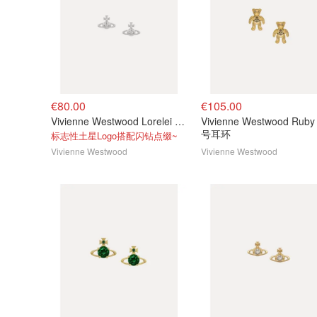
€80.00
€105.00
Vivienne Westwood Lorelei 镶钻耳钉
Vivienne Westwood Rub
号耳环
标志性土星Logo搭配闪钻点缀~
Vivienne Westwood
Vivienne Westwood