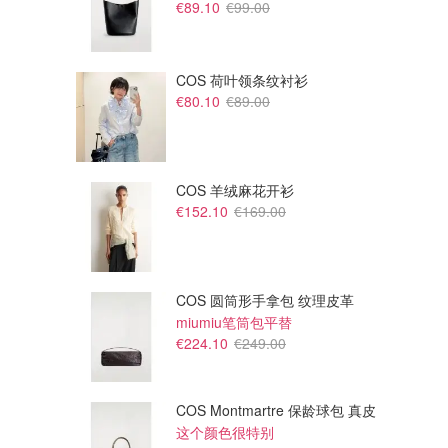
€89.10
€99.00
COS 荷叶领条纹衬衫
€80.10
€89.00
COS 羊绒麻花开衫
€152.10
€169.00
COS 圆筒形手拿包 纹理皮革
miumiu笔筒包平替
€164.80
€765.00
€295.00
€1700.00
€224.10
€249.00
Vivienne Westwood 饺子包
Burberry Strand 中号手提包 酒红色
超可爱饺子包！
张婧仪海报同款！
Mytheresa FR
TheDoubleF FR
COS Montmartre 保龄球包 真皮
这个颜色很特别