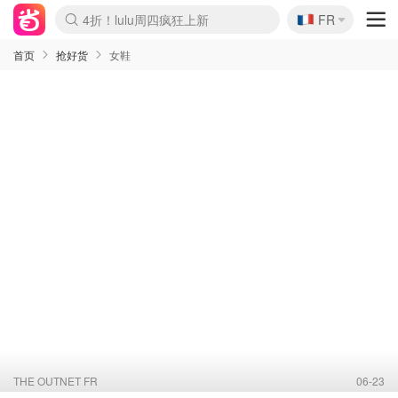
🇫🇷
4折！lulu周四疯狂上新
FR
Boticinal 夏促开抢！
还没结束！&OtherStories大促
Joybuy变相75折 随时失效
速领！Stanley独家85折
疑似霸哥！Camper额外叠85折
Zalando 奥莱闪促！每日更新
Moncler反季囤！5折起+叠9折
Coach Brooklyn仅€192
首页
抢好货
女鞋
THE OUTNET FR
06-23