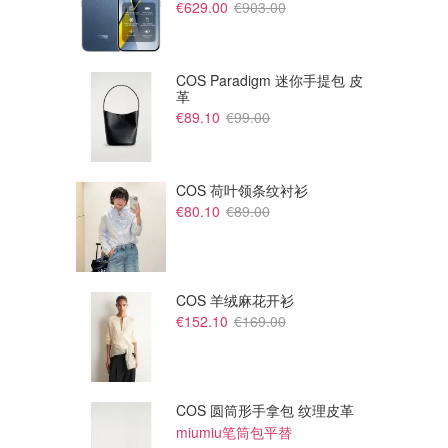
€629.00
€903.00
COS Paradigm 迷你手提包 皮
革
€89.10
€99.00
COS 荷叶领条纹衬衫
€80.10
€89.00
COS 羊绒麻花开衫
€152.10
€169.00
€12.90
€7.90
€29.90
€19.90
Uniqlo 褶皱泡泡袖T恤
Uniqlo AIRism 女士V领T恤
@viotta
@Nigooo
UNIQLO优衣库
UNIQLO优衣库
COS 圆筒形手拿包 纹理皮革
miumiu笔筒包平替