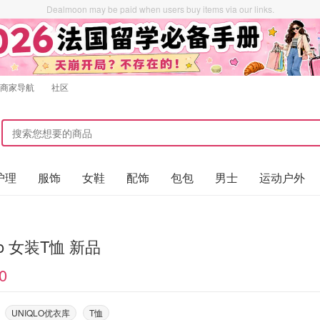
Dealmoon may be paid when users buy items via our links.
商家导航
社区
护理
服饰
女鞋
配饰
包包
男士
运动户外
qlo 女装T恤 新品
0
UNIQLO优衣库
T恤