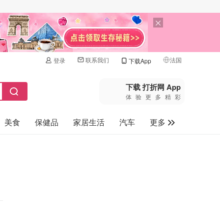
联系我们
法国
登录
下载App
🇺🇸
美国
下载 打折网 App
体验更多精彩
🇨🇳
中国
美食
保健品
家居生活
汽车
更多
🇨🇦
加拿大
🇬🇧
家电数码
英国
母婴玩具
🇩🇪
德国
旅游
🇫🇷
法国
🇮🇹
意大利