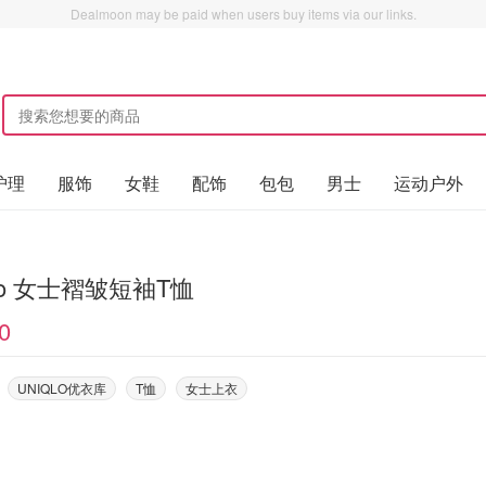
Dealmoon may be paid when users buy items via our links.
护理
服饰
女鞋
配饰
包包
男士
运动户外
qlo 女士褶皱短袖T恤
0
UNIQLO优衣库
T恤
女士上衣