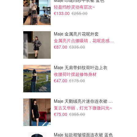
Maje 印花绉纱中长裙 蓝色
轻盈绉纱灵动有层次~
€133.00
€255.00
Maje 金属亮片花呢外套
金属亮片点缀吸睛，花呢质感高级又显贵
€87.00
€335.00
Maje 无肩带斜纹荷叶边上衣
收腰荷叶摆超修饰身材
€12.90
€7.90
€29.90
€19.90
€47.00
€175.00
Uniqlo 褶皱泡泡袖T恤
Uniqlo AIRism 女士V领T恤
@viotta
@Nigooo
UNIQLO优衣库
UNIQLO优衣库
Maje 天鹅绒亮片迷你连衣裙 黑色
复古又华丽，灯光下微微闪光~
€75.00
€355.00
Maje 短款褶皱缎面连衣裙 蓝色