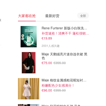
大家都在抢
最新好货
全部
享
Rene Furterer 新版小白珠洗发水 500ml
补货速抢！清爽不干 蓬松强韧秀发
€19.89
2001人感兴趣
Maje 天鹅绒亮片迷你连衣裙 黑
色
€75.00
€355.00
Maje 格纹金属感粗花呢短衬衫裙
粉嫩配色少女感满分！
€96.00
€355.00