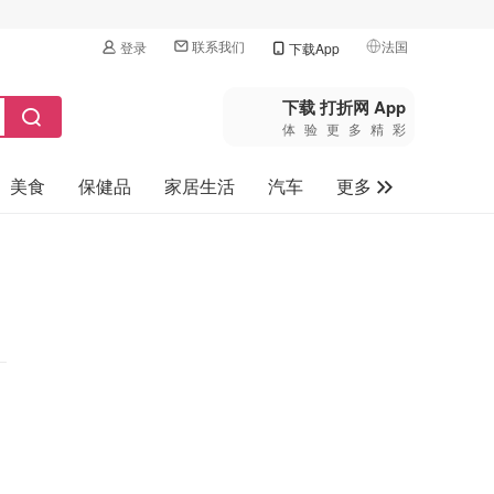
联系我们
法国
登录
下载App
🇺🇸
美国
下载 打折网 App
体验更多精彩
🇨🇳
中国
美食
保健品
家居生活
汽车
更多
🇨🇦
加拿大
🇬🇧
家电数码
英国
母婴玩具
🇩🇪
德国
旅游
🇫🇷
法国
🇮🇹
意大利
🇦🇺
澳洲
🇳🇿
新西兰