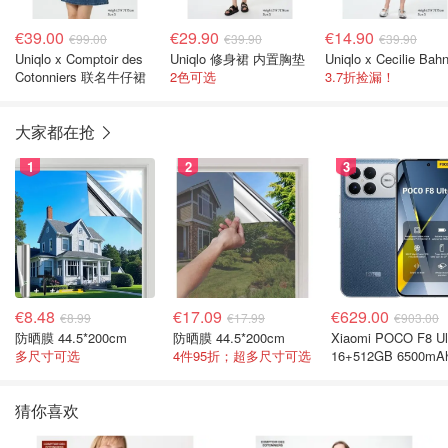
€39.00
€29.90
€14.90
€99.00
€39.90
€39.90
Uniqlo x Comptoir des
Uniqlo 修身裙 内置胸垫
Cotonniers 联名牛仔裙
2色可选
3.7折捡漏！
大家都在抢
1
2
3
€8.48
€17.09
€629.00
€8.99
€17.99
€903.00
防晒膜 44.5*200cm
防晒膜 44.5*200cm
Xiaomi POCO F8 Ul
多尺寸可选
4件95折；超多尺寸可选
16+512GB 6500mA
色手机
猜你喜欢