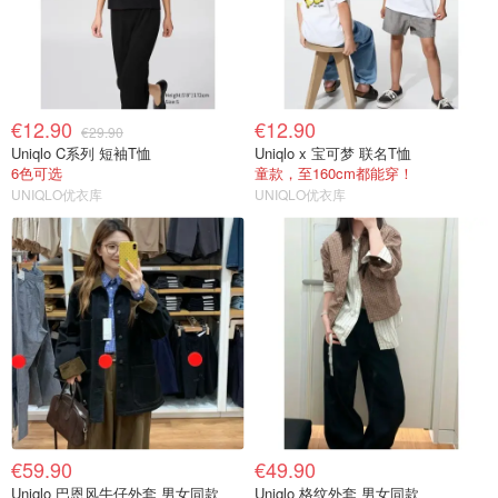
€12.90
€12.90
€29.90
Uniqlo C系列 短袖T恤
Uniqlo x 宝可梦 联名T恤
6色可选
童款，至160cm都能穿！
UNIQLO优衣库
UNIQLO优衣库
€59.90
€49.90
Uniqlo 巴恩风牛仔外套 男女同款
Uniqlo 格纹外套 男女同款