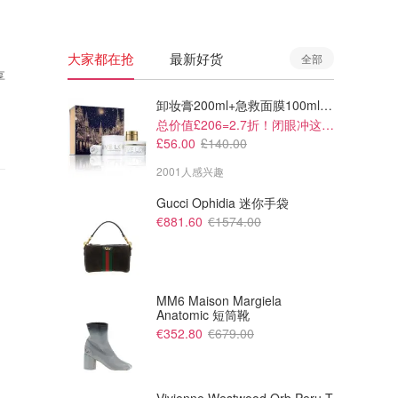
大家都在抢
最新好货
全部
享
卸妆膏200ml+急救面膜100ml+青春面霜15ml
总价值£206=2.7折！闭眼冲这套！
£56.00
£140.00
2001人感兴趣
Gucci Ophidia 迷你手袋
€881.60
€1574.00
MM6 Maison Margiela
Anatomic 短筒靴
€352.80
€679.00