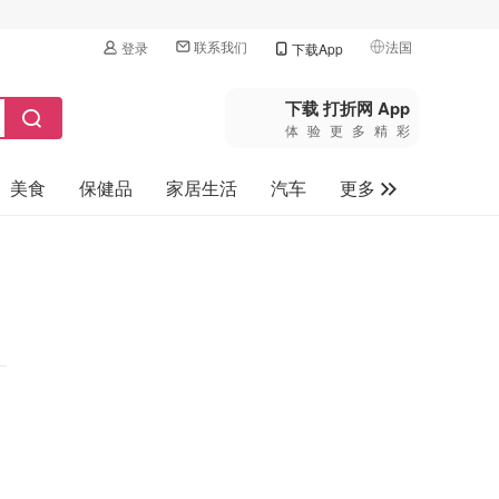
联系我们
法国
登录
下载App
🇺🇸
美国
下载 打折网 App
体验更多精彩
🇨🇳
中国
美食
保健品
家居生活
汽车
更多
🇨🇦
加拿大
🇬🇧
家电数码
英国
母婴玩具
🇩🇪
德国
旅游
🇫🇷
法国
🇮🇹
意大利
🇦🇺
澳洲
🇳🇿
新西兰