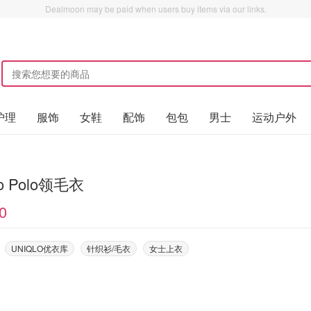
Dealmoon may be paid when users buy items via our links.
护理
服饰
女鞋
配饰
包包
男士
运动户外
lo Polo领毛衣
0
UNIQLO优衣库
针织衫/毛衣
女士上衣