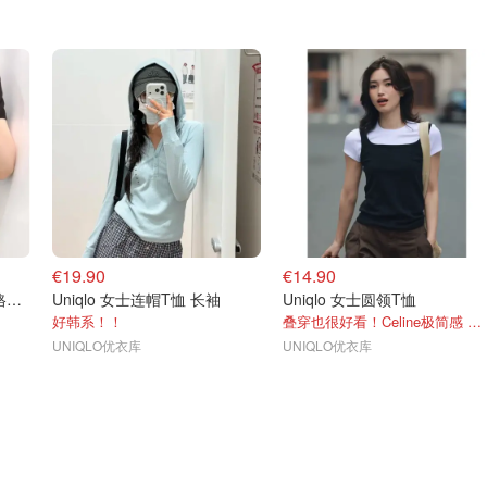
€19.90
€14.90
Uniqlo 女士美利奴混纺菱格短袖开衫
Uniqlo 女士连帽T恤 长袖
Uniqlo 女士圆领T恤
好韩系！！
叠穿也很好看！Celine极简感 @菜菜
UNIQLO优衣库
UNIQLO优衣库