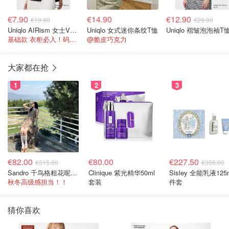
€7.90
€14.90
€12.90
€19.90
€29.90
Uniqlo AIRism 女士V领T恤
Uniqlo 女式迷你条纹T恤
Uniqlo 褶皱泡泡袖T
基础款 衣柜必入！码数齐全
@脆皮巧克力
大家都在抢
1
2
3
€82.00
€80.00
€227.50
€315.00
€356.00
Sandro 千鸟格粗花呢连衣裙
Clinique 紫光精华50ml
Sisley 全能乳液125
秋冬高级感担当！！
套装
件套
猜你喜欢