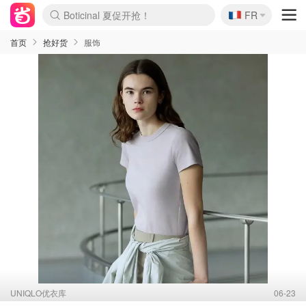
🇫🇷
4折！lulu周四疯狂上新
FR
还没结束！&OtherStories大促
Joybuy变相75折 随时失效
速领！Stanley独家85折
疑似霸哥！Camper额外叠85折
Zalando 奥莱闪促！每日更新
Moncler反季囤！5折起+叠9折
Coach Brooklyn仅€192
首页
抢好货
服饰
UNIQLO优衣库
06-23