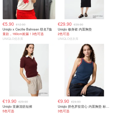
€5.90
€29.90
€12.90
€39.90
Uniqlo x Cecilie Bahnsen 联名T恤
Uniqlo 修身裙 内置胸垫
童款，160cm捡漏！3色可选
2色可选
UNIQLO优衣库
UNIQLO优衣库
€19.90
€9.90
€29.90
€24.90
Uniqlo 亚麻混纺短裤
Uniqlo 拼色罗纹背心 内置胸垫 标准款
5色可选
3色可选