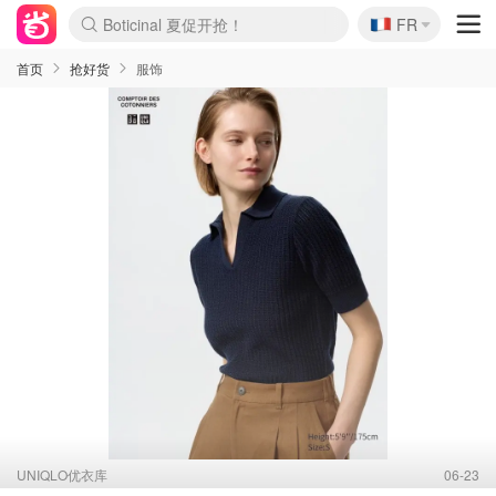
🇫🇷
4折！lulu周四疯狂上新
FR
还没结束！&OtherStories大促
Joybuy变相75折 随时失效
速领！Stanley独家85折
疑似霸哥！Camper额外叠85折
Zalando 奥莱闪促！每日更新
Moncler反季囤！5折起+叠9折
Coach Brooklyn仅€192
首页
抢好货
服饰
UNIQLO优衣库
06-23