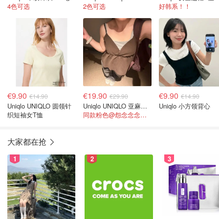
4色可选
2色可选
好韩系！！
€9.90
€19.90
€9.90
€14.90
€29.90
€14.90
Uniqlo UNIQLO 圆领针
Uniqlo UNIQLO 亚麻混纺吊带上衣
Uniqlo 小方领背心
织短袖女T恤
同款粉色@怨念念念念的_怡桑花er
大家都在抢
1
2
3