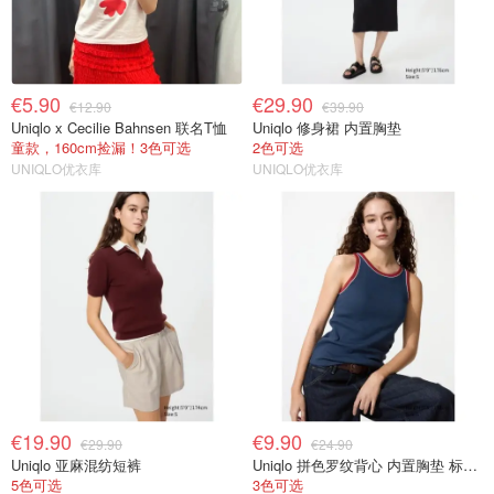
€5.90
€29.90
€12.90
€39.90
Uniqlo x Cecilie Bahnsen 联名T恤
Uniqlo 修身裙 内置胸垫
童款，160cm捡漏！3色可选
2色可选
UNIQLO优衣库
UNIQLO优衣库
€19.90
€9.90
€29.90
€24.90
Uniqlo 亚麻混纺短裤
Uniqlo 拼色罗纹背心 内置胸垫 标准款
5色可选
3色可选