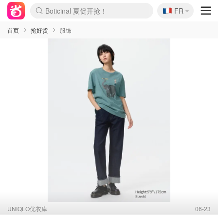
Boticinal 夏促开抢！
🇫🇷
FR
4折！lulu周四疯狂上新
还没结束！&OtherStories大促
Joybuy变相75折 随时失效
速领！Stanley独家85折
疑似霸哥！Camper额外叠85折
Zalando 奥莱闪促！每日更新
Moncler反季囤！5折起+叠9折
Coach Brooklyn仅€192
首页
抢好货
服饰
UNIQLO优衣库
06-23