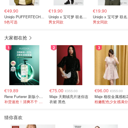
€49.90
€19.90
€19.90
Uniqlo PUFFERTECH 羽绒背心
Uniqlo x 宝可梦 联名T恤
Uni
5色可选
男女同款
男女同款
大家都在抢
1
2
3
€19.89
€75.00
€96.00
€355.00
€355.00
Rene Furterer 新版小白珠洗发水 500ml
Maje 天鹅绒亮片迷你连
补货速抢！清爽不干 蓬松强韧秀发
衣裙 黑色
粉嫩配色少女感满分
猜你喜欢