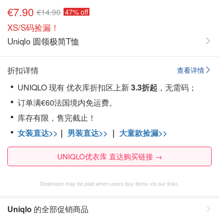
€7.90
€14.90
47% off
XS/S码捡漏！
Uniqlo 圆领极简T恤
折扣详情
查看详情
UNIQLO 现有 优衣库折扣区上新
3.3折起
，无需码；
订单满€60法国境内免运费。
库存有限，售完截止！
女装直达>>
｜
男装直达>>
｜
大童款捡漏>>
UNIQLO优衣库 直达购买链接 →
Dealmoon may be paid when users buy items via our links.
Uniqlo
的全部促销商品