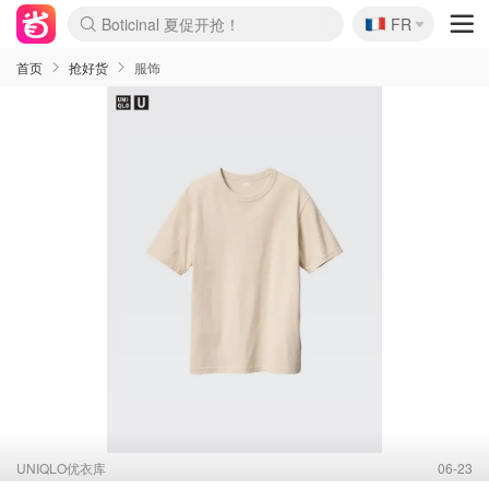
🇫🇷
FR
4折！lulu周四疯狂上新
还没结束！&OtherStories大促
Joybuy变相75折 随时失效
速领！Stanley独家85折
疑似霸哥！Camper额外叠85折
Zalando 奥莱闪促！每日更新
Moncler反季囤！5折起+叠9折
Coach Brooklyn仅€192
首页
抢好货
服饰
UNIQLO优衣库
06-23