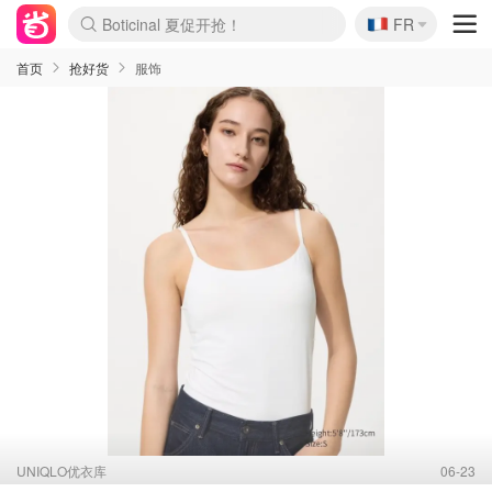
🇫🇷
4折！lulu周四疯狂上新
FR
Boticinal 夏促开抢！
还没结束！&OtherStories大促
Joybuy变相75折 随时失效
速领！Stanley独家85折
疑似霸哥！Camper额外叠85折
Zalando 奥莱闪促！每日更新
Moncler反季囤！5折起+叠9折
Coach Brooklyn仅€192
首页
抢好货
服饰
UNIQLO优衣库
06-23