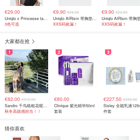
€29.00
€9.90
€9.90
€24.90
€24.90
Uniqlo x Princesse tam tam 无钢圈内衣
Uniqlo AIRism 带胸垫吊带
3色可选
XXS码捡漏！
XXS码捡漏！
大家都在抢
1
2
3
€82.00
€80.00
€227.50
€315.00
€356.00
Sandro 千鸟格粗花呢连衣裙
Clinique 紫光精华50ml
Sisley 全能乳液125
秋冬高级感担当！！
套装
件套
猜你喜欢