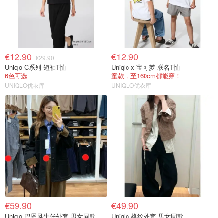
€12.90
€12.90
€29.90
Uniqlo C系列 短袖T恤
Uniqlo x 宝可梦 联名T恤
6色可选
童款，至160cm都能穿！
UNIQLO优衣库
UNIQLO优衣库
€59.90
€49.90
Uniqlo 巴恩风牛仔外套 男女同款
Uniqlo 格纹外套 男女同款