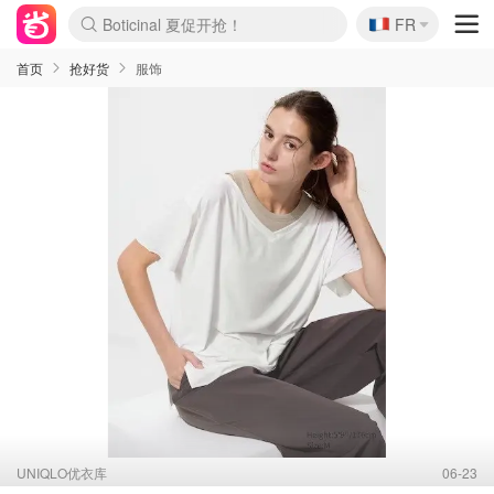
🇫🇷
Boticinal 夏促开抢！
4折！lulu周四疯狂上新
FR
还没结束！&OtherStories大促
Joybuy变相75折 随时失效
速领！Stanley独家85折
疑似霸哥！Camper额外叠85折
Zalando 奥莱闪促！每日更新
Moncler反季囤！5折起+叠9折
Coach Brooklyn仅€192
首页
抢好货
服饰
UNIQLO优衣库
06-23