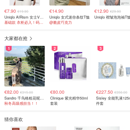
€7.90
€14.90
€12.90
€19.90
€29.90
Uniqlo AIRism 女士V领T恤
Uniqlo 女式迷你条纹T恤
Uniqlo 褶皱泡泡袖T
基础款 衣柜必入！码数齐全
@脆皮巧克力
大家都在抢
1
2
3
€82.00
€80.00
€227.50
€315.00
€356.00
Sandro 千鸟格粗花呢连衣裙
Clinique 紫光精华50ml
Sisley 全能乳液125
秋冬高级感担当！！
套装
件套
猜你喜欢