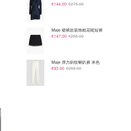
€144.00
€275.00
€106.99
€150.00
€179.95
€186.00
UGG 厚底雪地靴
UGG 厚底ultra mini雪地靴
Maje 裙裤款装饰粗花呢短裤
UGG FR
Flannels UK
€147.00
€255.00
Maje 弹力斜纹喇叭裤 米色
€93.00
€255.00