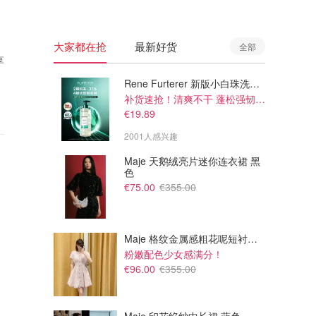
大家都在抢
最新好货
全部
享
Rene Furterer 新版小白珠洗发水 500ml
补货速抢！清爽不干 蓬松强韧秀发
€19.89
2001人感兴趣
Maje 天鹅绒亮片迷你连衣裙 黑
色
€75.00
€355.00
Maje 格纹金属感粗花呢短衬衫裙
粉嫩配色少女感满分！
€96.00
€355.00