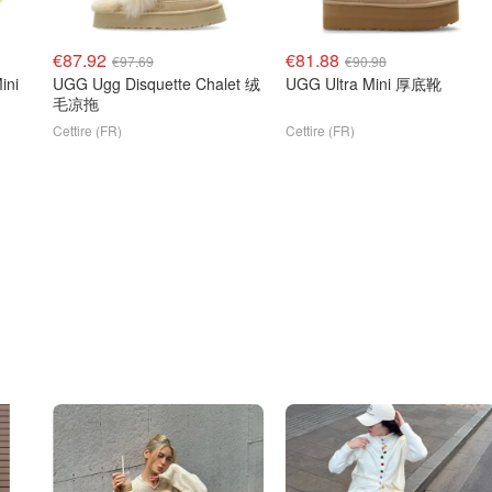
€87.92
€81.88
€97.69
€90.98
ini
UGG Ugg Disquette Chalet 绒
UGG Ultra Mini 厚底靴
毛凉拖
Cettire (FR)
Cettire (FR)