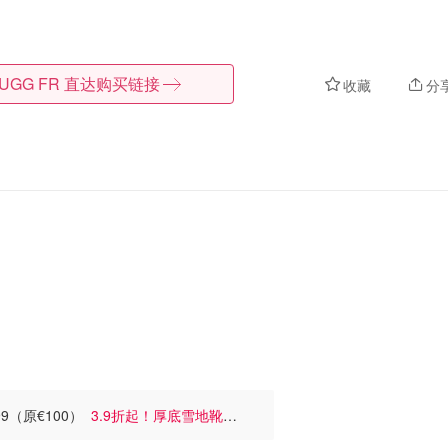
UGG FR
直达购买链接
收藏
分
99（原€100）
3.9折起！厚底雪地靴