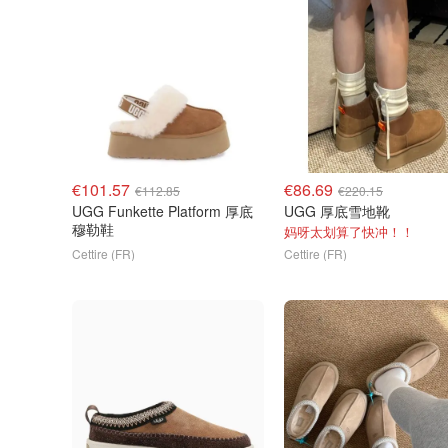
€101.57
€86.69
€112.85
€220.15
UGG Funkette Platform 厚底
UGG 厚底雪地靴
穆勒鞋
妈呀太划算了快冲！！
Cettire (FR)
Cettire (FR)