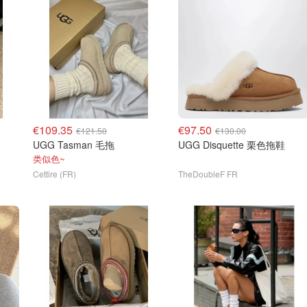
€109.35
€97.50
€121.50
€130.00
UGG Tasman 毛拖
UGG Disquette 栗色拖鞋
类似色~
Cettire (FR)
TheDoubleF FR