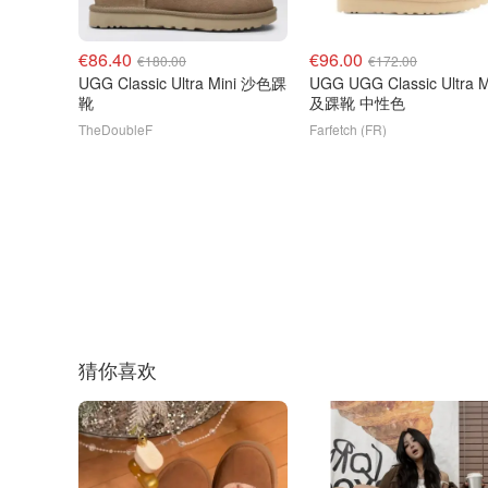
€86.40
€96.00
€180.00
€172.00
UGG Classic Ultra Mini 沙色踝
UGG UGG Classic Ultra M
靴
及踝靴 中性色
TheDoubleF
Farfetch (FR)
猜你喜欢