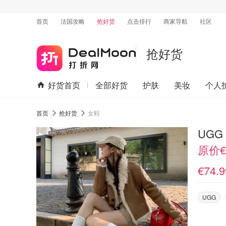
首页
法国攻略
抢好货
点击排行
商家导航
社区
抢好货
好货首页
全部好货
护肤
美妆
个人
首页
抢好货
女鞋
UGG 
原价
€74.9
UGG