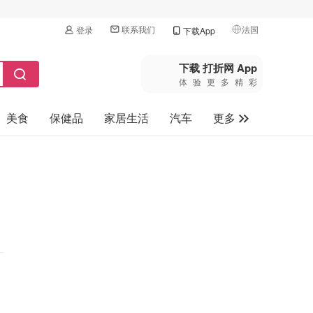
联系我们
法国
登录
下载App
🇺🇸
美国
下载 打折网 App
体验更多精彩
🇨🇳
中国
美食
保健品
家居生活
汽车
更多
🇨🇦
加拿大
🇬🇧
家电数码
英国
母婴玩具
🇩🇪
德国
旅游
🇫🇷
法国
🇮🇹
意大利
🇦🇺
澳洲
🇳🇿
新西兰