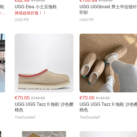
€139.95
€169.95
童鞋
UGG Elea 小土豆拖鞋
UGG UGGbraid 男士半拉链针
织衫
到3码！同款浅色@CC是个小尾巴（垚垚）
脚感超级舒服！！
UGG FR
UGG FR
€70.00
€70.00
€140.00
€140.00
UGG UGG Tazz II 拖鞋 沙色樱
UGG UGG Tazz II 拖鞋 沙色
桃色
桃色
TheDoubleF
TheDoubleF