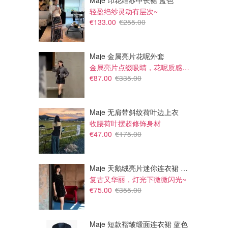
Maje 印花绉纱中长裙 蓝色
轻盈绉纱灵动有层次~
€133.00
€255.00
Maje 金属亮片花呢外套
金属亮片点缀吸睛，花呢质感高级又显贵
€87.00
€335.00
Maje 无肩带斜纹荷叶边上衣
收腰荷叶摆超修饰身材
€47.00
€175.00
Maje 天鹅绒亮片迷你连衣裙 黑色
复古又华丽，灯光下微微闪光~
€75.00
€355.00
Maje 短款褶皱缎面连衣裙 蓝色