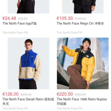
€24.48
€105.30
€32.00
€195.00
The North Face logoT恤
The North Face Reign On 冲锋衣
The North Face FR
The North Face FR
€126.00
€220.50
€200.00
€350.00
The North Face Denali Retro 摇粒绒
The North Face 1996 Retro Nuptse
夹克
羽绒服
The North Face FR
The North Face FR