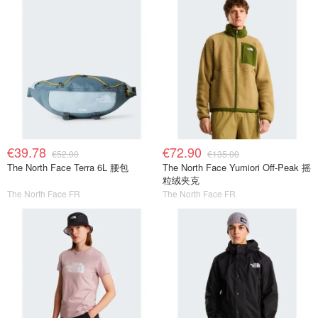
€39.78
€72.90
€52.00
€135.00
The North Face Terra 6L 腰包
The North Face Yumiori Off-Peak 摇
粒绒夹克
The North Face FR
The North Face FR