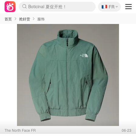
🇫🇷
4折！lulu周四疯狂上新
FR
Boticinal 夏促开抢！
还没结束！&OtherStories大促
Joybuy变相75折 随时失效
速领！Stanley独家85折
疑似霸哥！Camper额外叠85折
Zalando 奥莱闪促！每日更新
Moncler反季囤！5折起+叠9折
Coach Brooklyn仅€192
首页
抢好货
服饰
The North Face FR
06-23