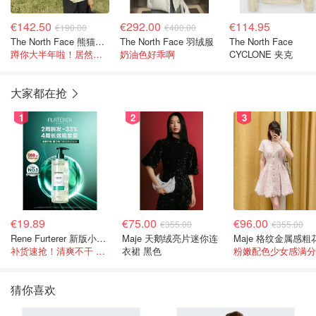
€142.50
€292.00
€114.95
€190.00
€400.00
The North Face 熊猫色冲锋衣
The North Face 羽绒服
The North Face
蹲你大半年啦！居然在这见到 @Nana
奶油色好乖啊
CYCLONE 夹克
大家都在抢
1
2
3
€19.89
€75.00
€96.00
€355.00
€355.00
Rene Furterer 新版小白珠洗发水 500ml
Maje 天鹅绒亮片迷你连
补货速抢！清爽不干 蓬松强韧秀发
衣裙 黑色
粉嫩配色少女感满分
猜你喜欢