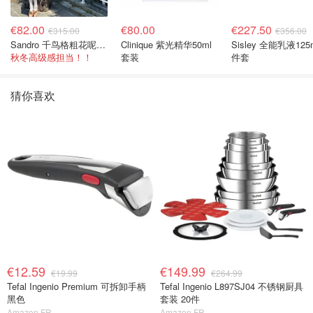
€82.00
€80.00
€227.50
€315.00
€356.00
Sandro 千鸟格粗花呢连衣裙
Clinique 紫光精华50ml
Sisley 全能乳液125
秋冬高级感担当！！
套装
件套
猜你喜欢
€12.59
€149.99
€19.99
€264.99
Tefal Ingenio Premium 可拆卸手柄
Tefal Ingenio L897SJ04 不锈钢厨具
黑色
套装 20件
Amazon FR
Amazon FR