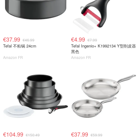
€37.99
€4.99
€46.99
€7.99
Tefal 不粘锅 24cm
Tefal Ingenio+ K1992134 Y型削皮器
黑色
Amazon FR
Amazon FR
€104.99
€37.99
€150.49
€59.99