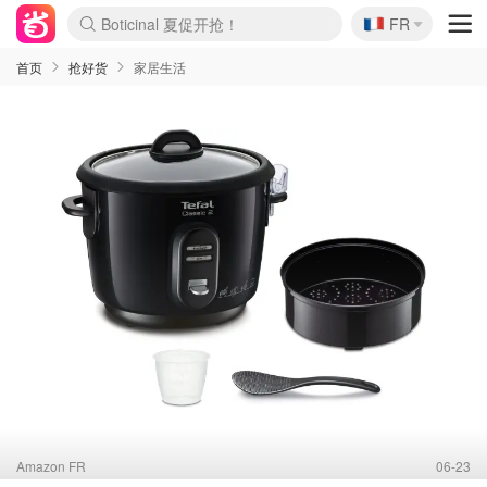
🇫🇷
4折！lulu周四疯狂上新
FR
Boticinal 夏促开抢！
还没结束！&OtherStories大促
Joybuy变相75折 随时失效
速领！Stanley独家85折
疑似霸哥！Camper额外叠85折
Zalando 奥莱闪促！每日更新
Moncler反季囤！5折起+叠9折
Coach Brooklyn仅€192
首页
抢好货
家居生活
Amazon FR
06-23