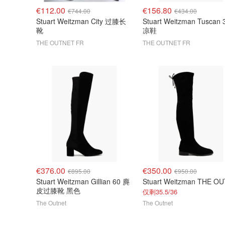
€112.00
€156.80
€744.00
€434.00
Stuart Weitzman City 过膝长
Stuart Weitzman Tuscan 
靴
凉鞋
THE OUTNET FR
THE OUTNET FR
€376.00
€350.00
€895.00
€950.00
Stuart Weitzman Gillian 60 麂
皮过膝靴 黑色
仅剩35.5/36
The Outnet
The Outnet