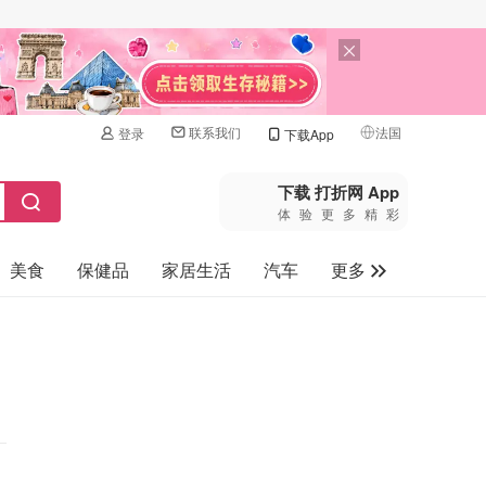
联系我们
法国
登录
下载App
🇺🇸
美国
下载 打折网 App
体验更多精彩
🇨🇳
中国
美食
保健品
家居生活
汽车
更多
🇨🇦
加拿大
🇬🇧
家电数码
英国
母婴玩具
🇩🇪
德国
旅游
🇫🇷
法国
🇮🇹
意大利