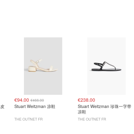
€94.00
€238.00
€466.00
饰皮
Stuart Weitzman 凉鞋
Stuart Weitzman 珍珠一字带
凉鞋
THE OUTNET FR
THE OUTNET FR