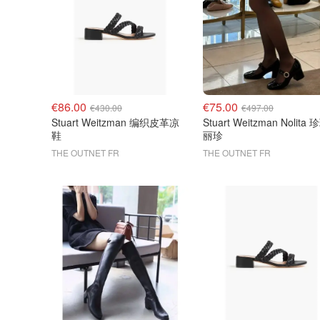
€86.00
€75.00
€430.00
€497.00
Stuart Weitzman 编织皮革凉
Stuart Weitzman Nolita
鞋
丽珍
THE OUTNET FR
THE OUTNET FR