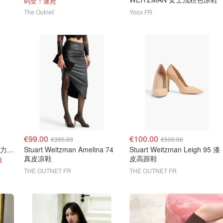
码全！速抢
The Outnet
Yoox FR
€99.00
€100.00
€395.00
€500.00
Stuart Weitzman Jocey 弹力绒面过膝靴
Stuart Weitzman Amelina 74
Stuart Weitzman Leigh 95 漆
真皮凉鞋
皮高跟鞋
速
THE OUTNET FR
THE OUTNET FR