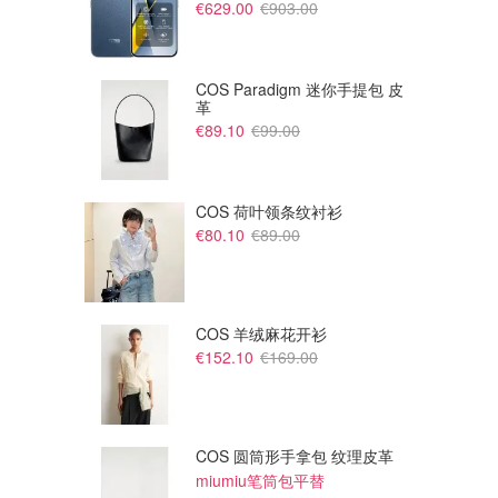
€629.00
€903.00
COS Paradigm 迷你手提包 皮
革
€89.10
€99.00
COS 荷叶领条纹衬衫
€80.10
€89.00
COS 羊绒麻花开衫
€152.10
€169.00
€450.00
€395.00
Stuart Weitzman BOW 芭蕾舞
Stuart Weitzman FELICITY 多
鞋 米色
色穆勒鞋
Zalando FR
Zalando FR
COS 圆筒形手拿包 纹理皮革
miumiu笔筒包平替