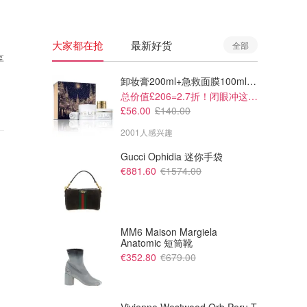
大家都在抢
最新好货
全部
享
卸妆膏200ml+急救面膜100ml+青春面霜15ml
总价值£206=2.7折！闭眼冲这套！
£56.00
£140.00
2001人感兴趣
Gucci Ophidia 迷你手袋
€881.60
€1574.00
MM6 Maison Margiela
Anatomic 短筒靴
€352.80
€679.00