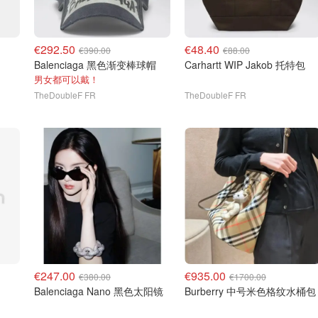
€292.50
€48.40
€390.00
€88.00
Balenciaga 黑色渐变棒球帽
Carhartt WIP Jakob 托特包
男女都可以戴！
TheDoubleF FR
TheDoubleF FR
€247.00
€935.00
€380.00
€1700.00
Balenciaga Nano 黑色太阳镜
Burberry 中号米色格纹水桶包