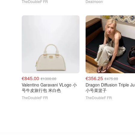
TheDoubleF FR
Dealmoon
€845.00
€356.25
€1300.00
€475.00
Valentino Garavani VLogo 小
Dragon Diffusion Triple Jump
号牛皮旅行包 米白色
小号菜篮子
TheDoubleF FR
TheDoubleF FR