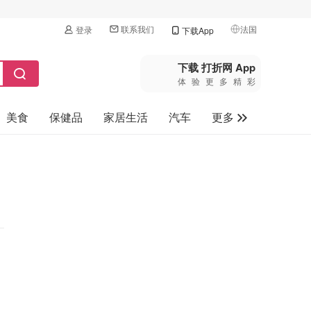
联系我们
法国
登录
下载App
🇺🇸
美国
下载 打折网 App
体验更多精彩
🇨🇳
中国
美食
保健品
家居生活
汽车
更多
🇨🇦
加拿大
🇬🇧
家电数码
英国
母婴玩具
🇩🇪
德国
旅游
🇫🇷
法国
🇮🇹
意大利
🇦🇺
澳洲
🇳🇿
新西兰