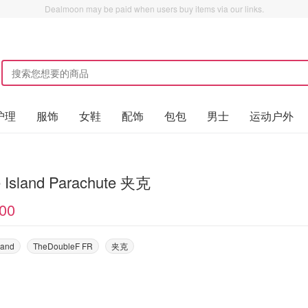
Dealmoon may be paid when users buy items via our links.
护理
服饰
女鞋
配饰
包包
男士
运动户外
 Island Parachute 夹克
00
land
TheDoubleF FR
夹克