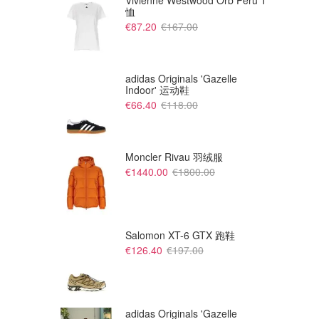
Vivienne Westwood Orb Peru T
恤
€87.20
€167.00
adidas Originals 'Gazelle
Indoor' 运动鞋
€66.40
€118.00
Moncler Rivau 羽绒服
€1440.00
€1800.00
Salomon XT-6 GTX 跑鞋
€126.40
€197.00
adidas Originals 'Gazelle