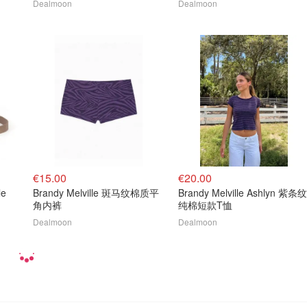
Dealmoon
Dealmoon
€15.00
€20.00
le
Brandy Melville 斑马纹棉质平
Brandy Melville Ashlyn 紫条纹
角内裤
纯棉短款T恤
Dealmoon
Dealmoon