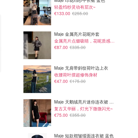
Maje 印花绉纱中长裙 蓝色
轻盈绉纱灵动有层次~
€133.00
€255.00
Maje 金属亮片花呢外套
金属亮片点缀吸睛，花呢质感高级又显贵
€87.00
€335.00
Maje 无肩带斜纹荷叶边上衣
收腰荷叶摆超修饰身材
€44.99
€79.99
€59.99
€109.99
€47.00
€175.00
Decathlon FR Kiprun TR2 男
Decathlon FR 公路自行车鞋
士越野跑鞋 碳灰
EDR Air 灰色
Dealmoon
Dealmoon
Maje 天鹅绒亮片迷你连衣裙 黑色
复古又华丽，灯光下微微闪光~
€75.00
€355.00
Maje 短款褶皱缎面连衣裙 蓝色