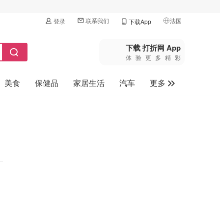
联系我们
法国
登录
下载App
🇺🇸
美国
下载 打折网 App
体验更多精彩
🇨🇳
中国
美食
保健品
家居生活
汽车
更多
🇨🇦
加拿大
🇬🇧
家电数码
英国
母婴玩具
🇩🇪
德国
旅游
🇫🇷
法国
🇮🇹
意大利
🇦🇺
澳洲
🇳🇿
新西兰