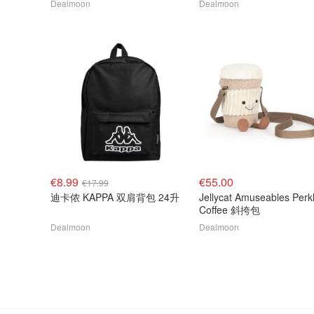
Dealmoon
Dealmoon
€8.99
€55.00
€17.99
迪卡侬 KAPPA 双肩背包 24升
Jellycat Amuseables Perk
Coffee 斜挎包
Dealmoon
Dealmoon