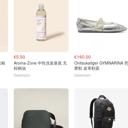
€5.50
€160.00
老精
Aroma-Zone 中性洗发基底 无
Onitsukatiger GYMNARINA 
棕榈油
蕾鞋 皮革鞋面
Dealmoon
Dealmoon