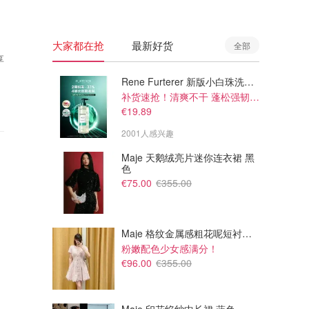
大家都在抢
最新好货
全部
享
Rene Furterer 新版小白珠洗发水 500ml
补货速抢！清爽不干 蓬松强韧秀发
€19.89
2001人感兴趣
Maje 天鹅绒亮片迷你连衣裙 黑
色
€75.00
€355.00
Maje 格纹金属感粗花呢短衬衫裙
粉嫩配色少女感满分！
€96.00
€355.00