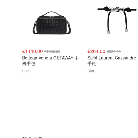
€1440.00
€264.00
€1800.00
€330.00
Bottega Veneta GETAWAY 手
Saint Laurent Cassandr
机手包
手链
Suit
Suit