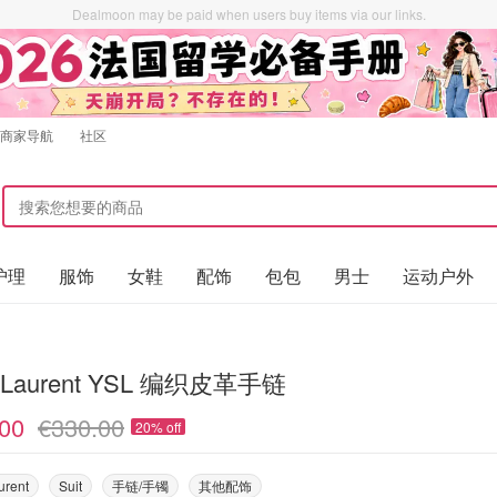
Dealmoon may be paid when users buy items via our links.
商家导航
社区
护理
服饰
女鞋
配饰
包包
男士
运动户外
t Laurent YSL 编织皮革手链
00
€330.00
20% off
urent
Suit
手链/手镯
其他配饰