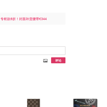
饰
专柜款8折！封面补货腰带€344
评论