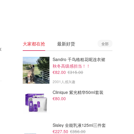
🇦🇺
澳洲
🇳🇿
新西兰
大家都在抢
最新好货
全部
享
Sandro 千鸟格粗花呢连衣裙
秋冬高级感担当！！
€82.00
€315.00
2001人感兴趣
Clinique 紫光精华50ml套装
€80.00
Sisley 全能乳液125ml三件套
€227.50
€356.00