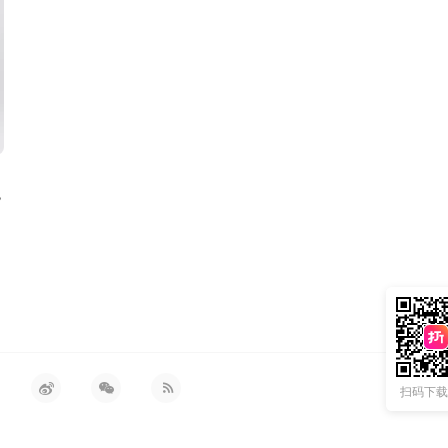
色
扫码下载 