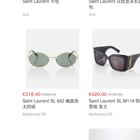
Saint Laurent 卡包
Saint Laurent 压纹皮革
包
Suit
Suit
€218.40
€420.00
€390.00
€750.00
Saint Laurent SL 692 椭圆形
Saint Laurent SL M119 B
太阳镜
墨镜 复古
Mytheresa FR
Mytheresa FR