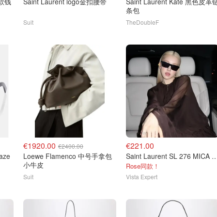
长款钱
Saint Laurent logo金扣腰带
Saint Laurent Kate 黑色皮革链
条包
Suit
TheDoubleF
€1920.00
€221.00
€2400.00
laze
Loewe Flamenco 中号手拿包
Saint Laurent SL 276 MI
小牛皮
Rose同款！
Suit
Vista Expert