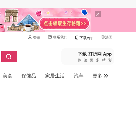
联系我们
法国
登录
下载App
🇺🇸
美国
下载 打折网 App
体验更多精彩
🇨🇳
中国
美食
保健品
家居生活
汽车
更多
🇨🇦
加拿大
🇬🇧
家电数码
英国
母婴玩具
🇩🇪
德国
旅游
🇫🇷
法国
🇮🇹
意大利