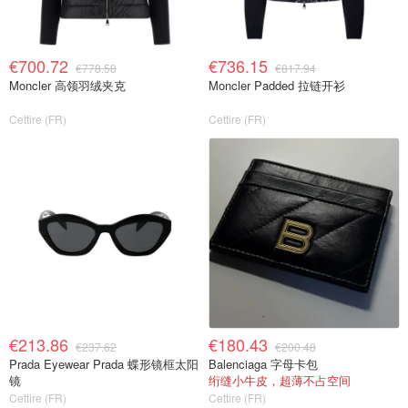
€700.72
€736.15
€778.58
€817.94
Moncler 高领羽绒夹克
Moncler Padded 拉链开衫
Cettire (FR)
Cettire (FR)
€213.86
€180.43
€237.62
€200.48
Prada Eyewear Prada 蝶形镜框太阳
Balenciaga 字母卡包
镜
绗缝小牛皮，超薄不占空间
Cettire (FR)
Cettire (FR)