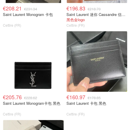
€208.21
€196.83
€231.34
€218.70
Saint Laurent Monogram 卡包
Saint Laurent 迷你 Cassandre 信用卡包
黑色金logo
Cettire (FR)
Cettire (FR)
€205.76
€160.97
€228.62
€178.85
Saint Laurent Monogram卡包 黑色
Saint Laurent 卡包 黑色
Cettire (FR)
Cettire (FR)