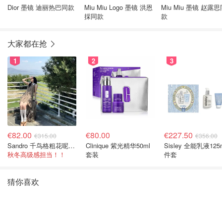
Dior 墨镜 迪丽热巴同款
Miu Miu Logo 墨镜 洪恩
Miu Miu 墨镜 赵露
採同款
款
大家都在抢
1
2
3
€82.00
€80.00
€227.50
€315.00
€356.00
Sandro 千鸟格粗花呢连衣裙
Clinique 紫光精华50ml
Sisley 全能乳液125
秋冬高级感担当！！
套装
件套
猜你喜欢