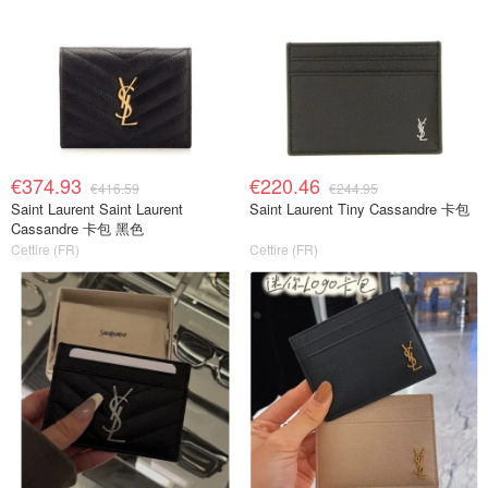
€374.93
€220.46
€416.59
€244.95
Saint Laurent Saint Laurent
Saint Laurent Tiny Cassandre 卡包
Cassandre 卡包 黑色
Cettire (FR)
Cettire (FR)