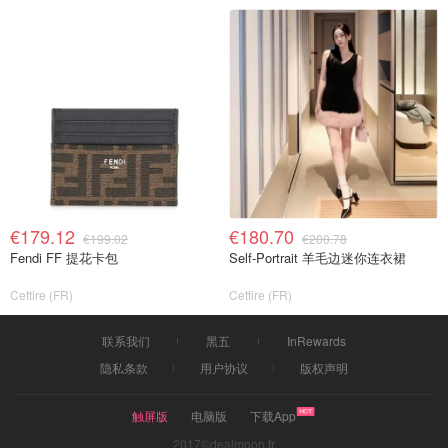
€179.12
€180.70
€199.02
€200.78
Fendi FF 提花卡包
Self-Portrait 羊毛边迷你连衣裙
Cettire (FR)
Cettire (FR)
联系我们
黑五
InRewards
隐私条款
用户协议
版权声明
触屏版
电脑版
下载App
2017©dealmoon.fr