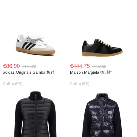
€86.90
€444.75
€154.70
€737.80
adidas Originals Samba 板鞋
Maison Margiela 德训鞋
Cettire (FR)
Cettire (FR)