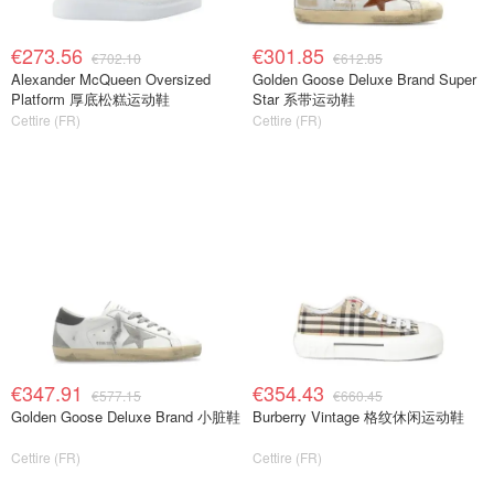
€273.56
€301.85
€702.10
€612.85
Alexander McQueen Oversized
Golden Goose Deluxe Brand Super
Platform 厚底松糕运动鞋
Star 系带运动鞋
Cettire (FR)
Cettire (FR)
€347.91
€354.43
€577.15
€660.45
Golden Goose Deluxe Brand 小脏鞋
Burberry Vintage 格纹休闲运动鞋
Cettire (FR)
Cettire (FR)