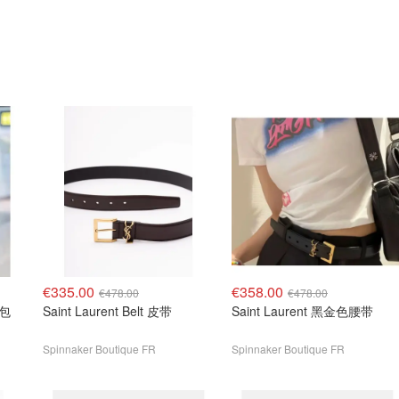
€335.00
€358.00
€478.00
€478.00
提包
Saint Laurent Belt 皮带
Saint Laurent 黑金色腰带
Spinnaker Boutique FR
Spinnaker Boutique FR