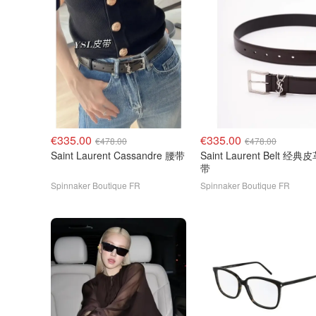
€335.00
€335.00
€478.00
€478.00
Saint Laurent Cassandre 腰带
Saint Laurent Belt 经典
带
Spinnaker Boutique FR
Spinnaker Boutique FR