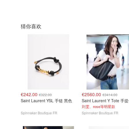
猜你喜欢
€242.00
€2560.00
€322.00
€3414.00
Saint Laurent YSL 手链 黑色
Saint Laurent Y Tote 手
刘雯、rose等明星款
Spinnaker Boutique FR
Spinnaker Boutique FR