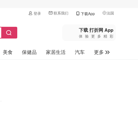
联系我们
法国
登录
下载App
🇺🇸
美国
下载 打折网 App
体验更多精彩
🇨🇳
中国
美食
保健品
家居生活
汽车
更多
🇨🇦
加拿大
🇬🇧
家电数码
英国
母婴玩具
🇩🇪
德国
旅游
🇫🇷
法国
🇮🇹
意大利
🇦🇺
澳洲
🇳🇿
新西兰