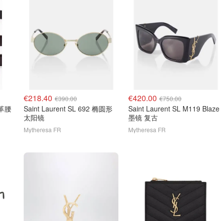
€218.40
€420.00
€390.00
€750.00
皮革腰
Saint Laurent SL 692 椭圆形
Saint Laurent SL M119 Blaze
太阳镜
墨镜 复古
Mytheresa FR
Mytheresa FR