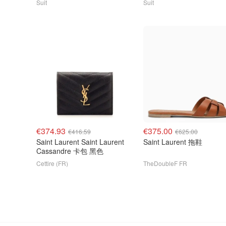
Suit
Suit
€374.93
€375.00
€416.59
€625.00
Saint Laurent Saint Laurent
Saint Laurent 拖鞋
Cassandre 卡包 黑色
Cettire (FR)
TheDoubleF FR