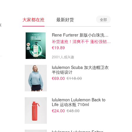
大家都在抢
最新好货
全部
享
Rene Furterer 新版小白珠洗发水 500ml
补货速抢！清爽不干 蓬松强韧秀发
€19.89
2001人感兴趣
lululemon Scuba 加大连帽卫衣
半拉链设计
€69.00
€118.00
lululemon Lululemon Back to
Life 运动水瓶 710ml
€24.00
€48.00