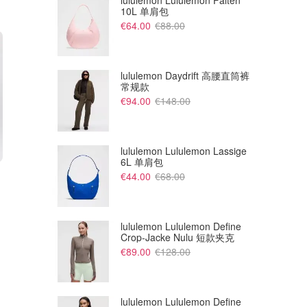
lululemon Lululemon Falten
10L 单肩包
€64.00
€88.00
lululemon Daydrift 高腰直筒裤
常规款
€94.00
€148.00
lululemon Lululemon Lassige
6L 单肩包
€2028.00
€1404.00
€2600.00
€1800.00
€44.00
€68.00
Saint Laurent Manhattan 黑色
Saint Laurent Kate 黑色皮革链
小号皮革包
条包
TheDoubleF
TheDoubleF
lululemon Lululemon Define
Crop-Jacke Nulu 短款夹克
€89.00
€128.00
lululemon Lululemon Define