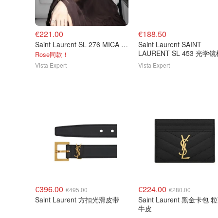
€221.00
€188.50
Saint Laurent SL 276 MICA 黑色墨镜
Saint Laurent SAINT
LAURENT SL 453 光学
Rose同款！
瓦那色
Vista Expert
Vista Expert
€396.00
€224.00
€495.00
€280.00
Saint Laurent 方扣光滑皮带
Saint Laurent 黑金卡包
牛皮