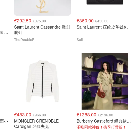
€292.50
€360.00
€375.00
€450.00
Saint Laurent Cassandre 雕刻
Saint Laurent 压纹皮革钱包
镜框 哈
胸针
TheDoubleF
Suit
€483.00
€1388.00
€966.00
€2136.00
 粒面小
MONCLER GRENOBLE
Burberry Castleford 经典款风衣
Cardigan 经典夹克
汤唯同款神价！换季打骨折！