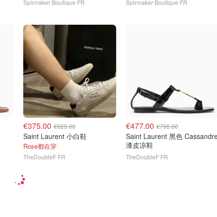
Spinnaker Boutique FR
Spinnaker Boutique FR
€375.00
€477.00
€625.00
€795.00
Saint Laurent 小白鞋
Saint Laurent 黑色 Cassandr
漆皮凉鞋
Rose都在穿
TheDoubleF FR
TheDoubleF FR