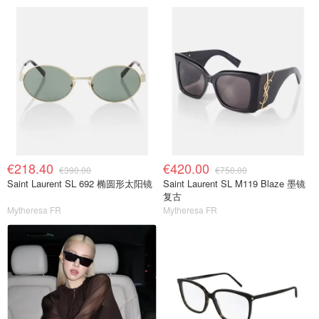
€218.40
€420.00
€390.00
€750.00
Saint Laurent SL 692 椭圆形太阳镜
Saint Laurent SL M119 Blaze 墨镜
复古
Mytheresa FR
Mytheresa FR