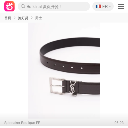
🇫🇷
Boticinal 夏促开抢！
FR
4折！lulu周四疯狂上新
还没结束！&OtherStories大促
Joybuy变相75折 随时失效
速领！Stanley独家85折
疑似霸哥！Camper额外叠85折
Zalando 奥莱闪促！每日更新
Moncler反季囤！5折起+叠9折
Coach Brooklyn仅€192
首页
抢好货
男士
Spinnaker Boutique FR
06-23