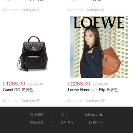
Spinnaker Boutique FR
Spinnaker Boutique FR
€1268.00
€2263.00
€2536.00
€2829.00
Gucci GG 双肩包
Loewe Hammock Flip 单肩包
Spinnaker Boutique FR
Spinnaker Boutique FR
联系我们
黑五
InRewards
隐私条款
用户协议
版权声明