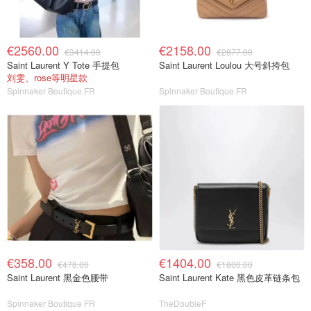
€2560.00
€2158.00
€3414.00
€2877.00
Saint Laurent Y Tote 手提包
Saint Laurent Loulou 大号斜挎包
刘雯、rose等明星款
Spinnaker Boutique FR
Spinnaker Boutique FR
€358.00
€1404.00
€478.00
€1800.00
Saint Laurent 黑金色腰带
Saint Laurent Kate 黑色皮革链条包
Spinnaker Boutique FR
TheDoubleF