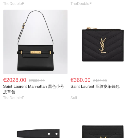
TheDoubleF
TheDoubleF
€2028.00
€360.00
€2600.00
€450.00
Saint Laurent Manhattan 黑色小号
Saint Laurent 压纹皮革钱包
皮革包
TheDoubleF
Suit