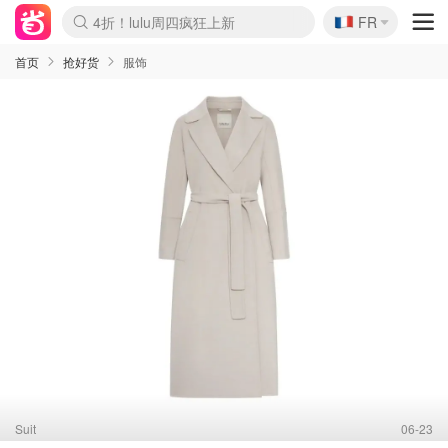
🇫🇷
4折！lulu周四疯狂上新
FR
Boticinal 夏促开抢！
还没结束！&OtherStories大促
Joybuy变相75折 随时失效
速领！Stanley独家85折
疑似霸哥！Camper额外叠85折
Zalando 奥莱闪促！每日更新
Moncler反季囤！5折起+叠9折
Coach Brooklyn仅€192
首页
抢好货
服饰
Suit
06-23