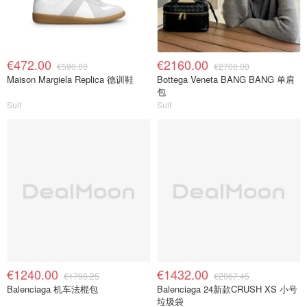
€472.00
€2160.00
€590.00
€2700.00
Maison Margiela Replica 德训鞋
Bottega Veneta BANG BANG 单肩
包
Suit
Suit
€1240.00
€1432.00
€1790.25
€2067.45
Balenciaga 机车法棍包
Balenciaga 24新款CRUSH XS 小号
垃圾袋