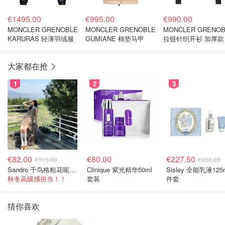
€1495.00
€995.00
€990.00
MONCLER GRENOBLE
MONCLER GRENOBLE
MONCLER GRENOB
KARURAS 轻薄羽绒服
GUMIANE 棉垫马甲
拉链针织开衫 加厚款
大家都在抢
1
2
3
€82.00
€80.00
€227.50
€315.00
€356.00
Sandro 千鸟格粗花呢连衣裙
Clinique 紫光精华50ml
Sisley 全能乳液125
秋冬高级感担当！！
套装
件套
猜你喜欢