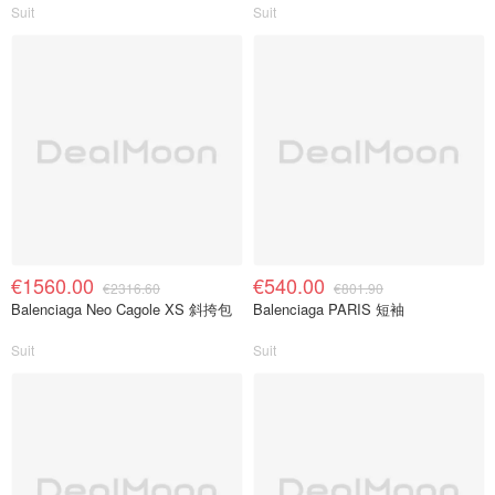
Suit
Suit
€1560.00
€540.00
€2316.60
€801.90
Balenciaga Neo Cagole XS 斜挎包
Balenciaga PARIS 短袖
Suit
Suit