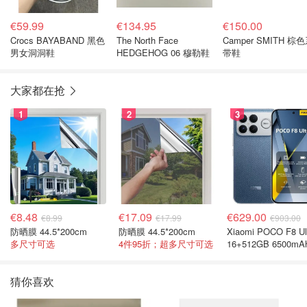
€59.99
€134.95
€150.00
Crocs BAYABAND 黑色
The North Face
Camper SMITH 棕
男女洞洞鞋
HEDGEHOG 06 穆勒鞋
带鞋
大家都在抢
1
2
3
€8.48
€17.09
€629.00
€8.99
€17.99
€903.00
防晒膜 44.5*200cm
防晒膜 44.5*200cm
Xiaomi POCO F8 Ul
多尺寸可选
4件95折；超多尺寸可选
16+512GB 6500mA
色手机
猜你喜欢