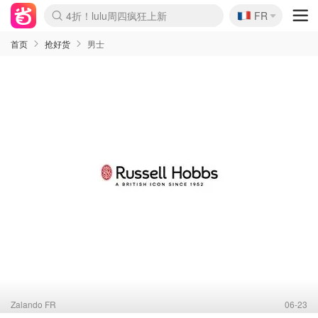
🇫🇷
4折！lulu周四疯狂上新
FR
Boticinal 夏促开抢！
还没结束！&OtherStories大促
Joybuy变相75折 随时失效
速领！Stanley独家85折
疑似霸哥！Camper额外叠85折
Zalando 奥莱闪促！每日更新
Moncler反季囤！5折起+叠9折
Coach Brooklyn仅€192
首页
抢好货
男士
Zalando FR
06-23