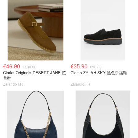
€46.90
€35.90
€100.00
€90.00
Clarks Originals DESERT JANE 芭
Clarks ZYLAH SKY 黑色乐福鞋
蕾鞋
Zalando FR
Zalando FR