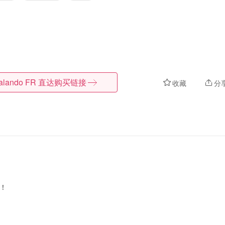
alando FR
直达购买链接
收藏
分
扣！