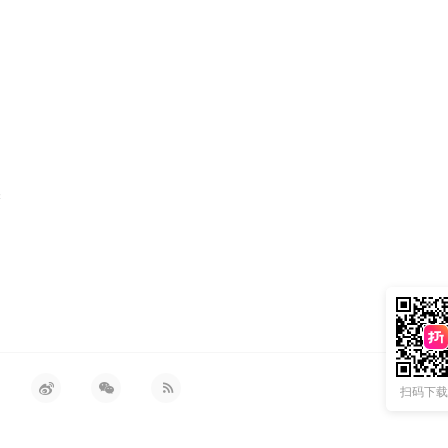
深
扫码下载 