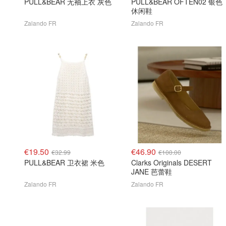
PULL&BEAR 无袖上衣 灰色
PULL&BEAR OFTEN02 银色
休闲鞋
Zalando FR
Zalando FR
€19.50
€46.90
€32.99
€100.00
PULL&BEAR 卫衣裙 米色
Clarks Originals DESERT
JANE 芭蕾鞋
Zalando FR
Zalando FR