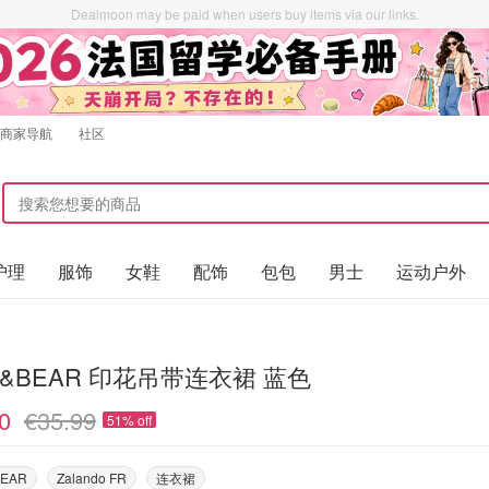
Dealmoon may be paid when users buy items via our links.
商家导航
社区
护理
服饰
女鞋
配饰
包包
男士
运动户外
L&BEAR 印花吊带连衣裙 蓝色
0
€35.99
51% off
BEAR
Zalando FR
连衣裙