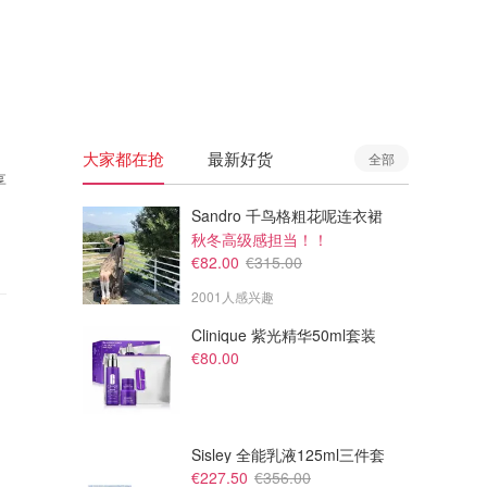
🇦🇺
澳洲
🇳🇿
新西兰
大家都在抢
最新好货
全部
享
Sandro 千鸟格粗花呢连衣裙
秋冬高级感担当！！
€82.00
€315.00
2001人感兴趣
Clinique 紫光精华50ml套装
€80.00
Sisley 全能乳液125ml三件套
€227.50
€356.00