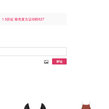
裤
1.5折起 银色复古运动鞋€27
评论