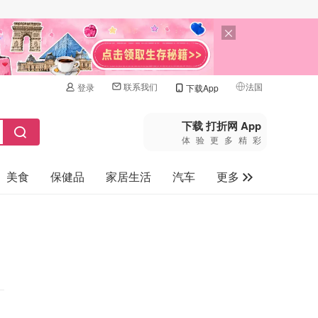
联系我们
法国
登录
下载App
🇺🇸
美国
下载 打折网 App
体验更多精彩
🇨🇳
中国
美食
保健品
家居生活
汽车
更多
🇨🇦
加拿大
🇬🇧
家电数码
英国
母婴玩具
🇩🇪
德国
旅游
🇫🇷
法国
🇮🇹
意大利