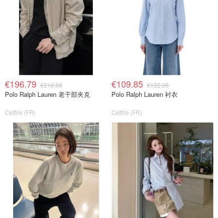
€196.79
€109.85
€218.66
€122.06
Polo Ralph Lauren 老干部夹克
Polo Ralph Lauren 衬衣
Cettire (FR)
Cettire (FR)