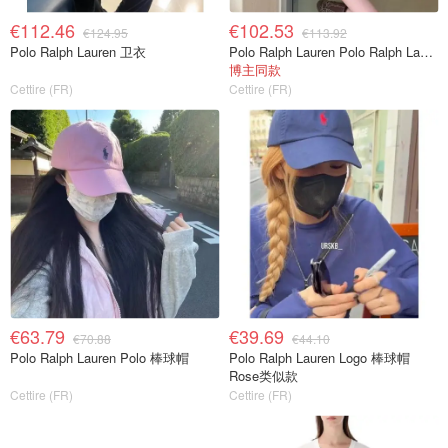
€112.46
€102.53
€124.95
€113.92
Polo Ralph Lauren 卫衣
Polo Ralph Lauren Polo Ralph Lauren 刺绣标志衬衫
博主同款
Cettire (FR)
Cettire (FR)
€63.79
€39.69
€70.88
€44.10
Polo Ralph Lauren Polo 棒球帽
Polo Ralph Lauren Logo 棒球帽
Rose类似款
Cettire (FR)
Cettire (FR)