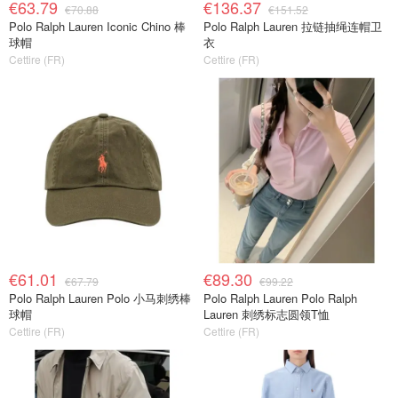
€63.79
€136.37
€70.88
€151.52
Polo Ralph Lauren Iconic Chino 棒
Polo Ralph Lauren 拉链抽绳连帽卫
球帽
衣
Cettire (FR)
Cettire (FR)
€61.01
€89.30
€67.79
€99.22
Polo Ralph Lauren Polo 小马刺绣棒
Polo Ralph Lauren Polo Ralph
球帽
Lauren 刺绣标志圆领T恤
Cettire (FR)
Cettire (FR)