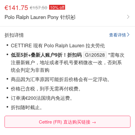
€141.75
€157.50
10% off
Polo Ralph Lauren Pony 针织衫
折扣详情
查看详情
CETTIRE 现有 Polo Ralph Lauren 拉夫劳伦
低至5折+叠新人账户9折！折扣码
G120528
*
需每次
注册‮账新‬户，地址或者手机号要稍‮改微‬一改，否则系
统会‮定判‬为非首购
商品因为汇率原因可能折后价格会有一定浮动。
价格已含税，到手无需再付税费。
订单满€200法国境内免运费。
折扣随时截止。
Cettire (FR) 直达购买链接 →