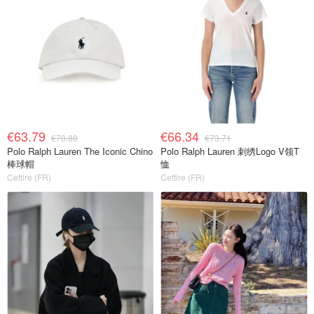
€63.79
€66.34
€70.88
€73.71
Polo Ralph Lauren The Iconic Chino
Polo Ralph Lauren 刺绣Logo V领T
棒球帽
恤
Cettire (FR)
Cettire (FR)