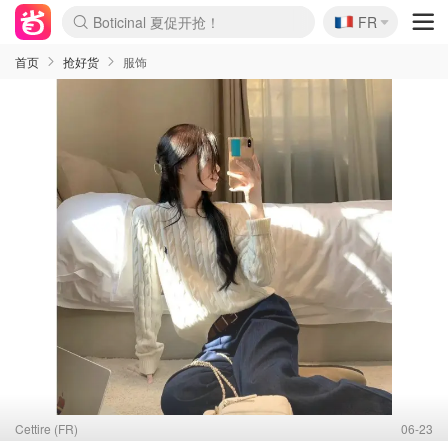
🇫🇷
4折！lulu周四疯狂上新
FR
Boticinal 夏促开抢！
还没结束！&OtherStories大促
Joybuy变相75折 随时失效
速领！Stanley独家85折
疑似霸哥！Camper额外叠85折
Zalando 奥莱闪促！每日更新
Moncler反季囤！5折起+叠9折
Coach Brooklyn仅€192
首页
抢好货
服饰
Cettire (FR)
06-23