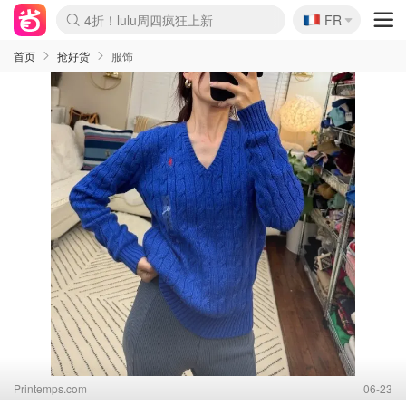
🇫🇷
4折！lulu周四疯狂上新
FR
Boticinal 夏促开抢！
还没结束！&OtherStories大促
Joybuy变相75折 随时失效
速领！Stanley独家85折
疑似霸哥！Camper额外叠85折
Zalando 奥莱闪促！每日更新
Moncler反季囤！5折起+叠9折
Coach Brooklyn仅€192
首页
抢好货
服饰
Printemps.com
06-23