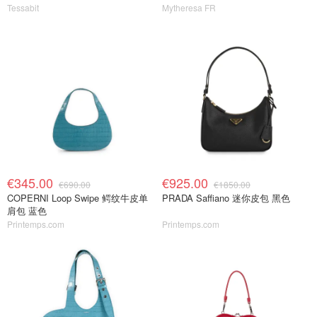
Tessabit
Mytheresa FR
€345.00
€925.00
€690.00
€1850.00
COPERNI Loop Swipe 鳄纹牛皮单
PRADA Saffiano 迷你皮包 黑色
肩包 蓝色
Printemps.com
Printemps.com