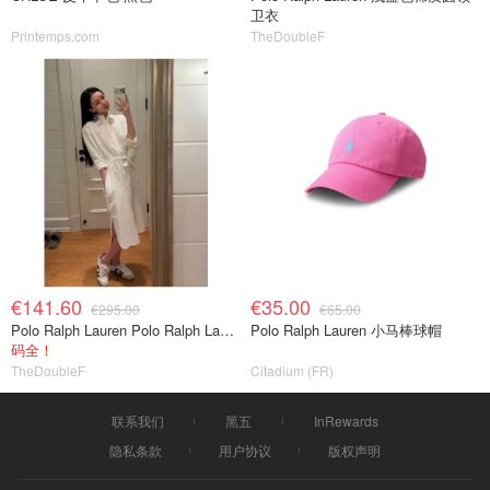
卫衣
Printemps.com
TheDoubleF
€141.60
€35.00
€295.00
€65.00
Polo Ralph Lauren Polo Ralph Lauren 白色棉质衬衫连衣裙
Polo Ralph Lauren 小马棒球帽
码全！
TheDoubleF
Citadium (FR)
联系我们
黑五
InRewards
隐私条款
用户协议
版权声明