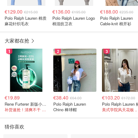
€129.00
€136.00
€188.00
€215.00
€195.00
€235.00
Polo Ralph Lauren 棉质
Polo Ralph Lauren Logo
Polo Ralph Lauren
麻花针织毛衣
棉混纺卫衣
Cable-knit 棉开衫
大家都在抢
1
2
3
€19.89
€38.40
€103.20
€64.00
€172.00
Rene Furterer 新版小白珠洗发水 500ml
Polo Ralph Lauren
补货速抢！清爽不干 蓬松强韧秀发
Chino 棒球帽
猜你喜欢