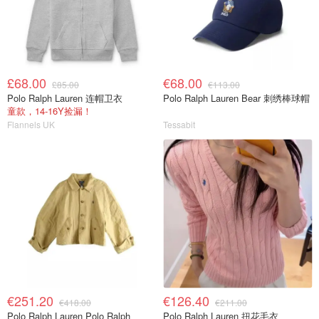
£68.00
€68.00
£85.00
€113.00
Polo Ralph Lauren 连帽卫衣
Polo Ralph Lauren Bear 刺绣棒球帽
童款，14-16Y捡漏！
Flannels UK
Tessabit
€251.20
€126.40
€418.00
€211.00
Polo Ralph Lauren Polo Ralph
Polo Ralph Lauren 扭花毛衣