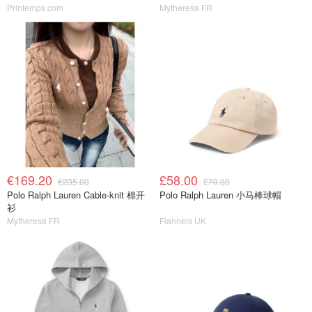
Printemps.com
Mytheresa FR
€169.20
£58.00
€235.00
£70.00
Polo Ralph Lauren Cable-knit 棉开
Polo Ralph Lauren 小马棒球帽
衫
Mytheresa FR
Flannels UK