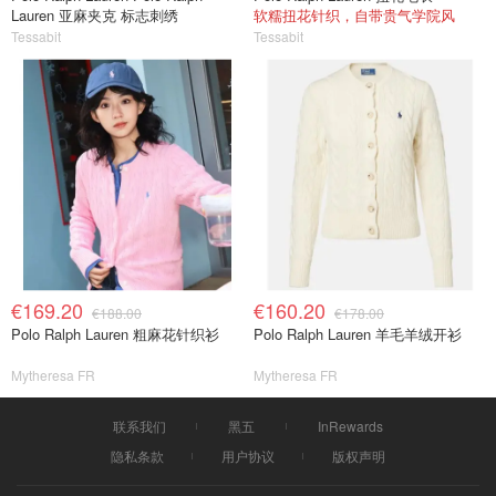
Lauren 亚麻夹克 标志刺绣
软糯扭花针织，自带贵气学院风
Tessabit
Tessabit
€169.20
€160.20
€188.00
€178.00
Polo Ralph Lauren 粗麻花针织衫
Polo Ralph Lauren 羊毛羊绒开衫
Mytheresa FR
Mytheresa FR
联系我们
黑五
InRewards
隐私条款
用户协议
版权声明