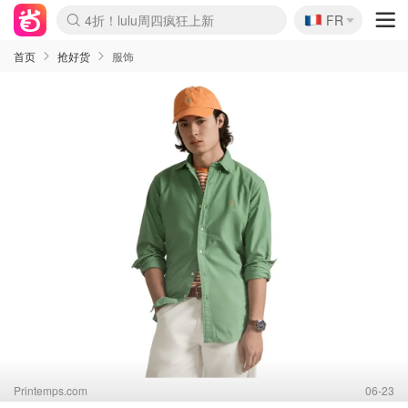
🇫🇷
4折！lulu周四疯狂上新
FR
Boticinal 夏促开抢！
还没结束！&OtherStories大促
Joybuy变相75折 随时失效
速领！Stanley独家85折
疑似霸哥！Camper额外叠85折
Zalando 奥莱闪促！每日更新
Moncler反季囤！5折起+叠9折
Coach Brooklyn仅€192
首页
抢好货
服饰
Printemps.com
06-23