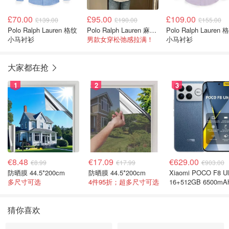
£70.00
£95.00
£109.00
£139.00
£190.00
£155.00
Polo Ralph Lauren 格纹
Polo Ralph Lauren 麻花毛衣
Polo Ralph Lauren 
小马衬衫
男款女穿松弛感拉满！
小马衬衫
大家都在抢
1
2
3
€8.48
€17.09
€629.00
€8.99
€17.99
€903.00
防晒膜 44.5*200cm
防晒膜 44.5*200cm
Xiaomi POCO F8 Ul
多尺寸可选
4件95折；超多尺寸可选
16+512GB 6500mA
色手机
猜你喜欢