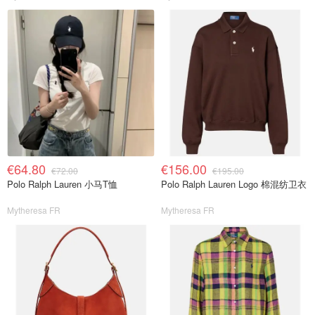
€64.80
€156.00
€72.00
€195.00
Polo Ralph Lauren 小马T恤
Polo Ralph Lauren Logo 棉混纺卫衣
Mytheresa FR
Mytheresa FR