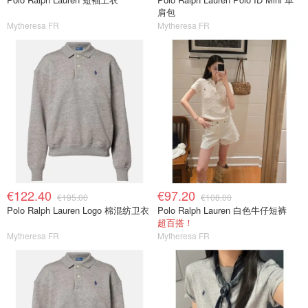
肩包
Mytheresa FR
Mytheresa FR
€122.40
€97.20
€195.00
€108.00
Polo Ralph Lauren Logo 棉混纺卫衣
Polo Ralph Lauren 白色牛仔短裤
超百搭！
Mytheresa FR
Mytheresa FR