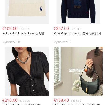
€100.00
€357.00
€125.00
€595.00
Polo Ralph Lauren logo 毛线帽
Polo Ralph Lauren 小熊棉毛衣针织
Mytheresa FR
Mytheresa FR
€210.00
€158.40
€300.00
€495.00
Polo Ralph Lauren 短袖上衣
Polo Ralph Lauren Polo ID Mini 单