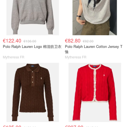
€122.40
€82.80
€136.00
€92.00
Polo Ralph Lauren Logo 棉混纺卫衣
Polo Ralph Lauren Cotton Jersey T
恤
Mytheresa FR
Mytheresa FR