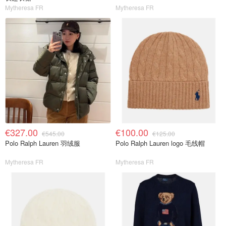
Mytheresa FR
Mytheresa FR
€327.00
€100.00
€545.00
€125.00
Polo Ralph Lauren 羽绒服
Polo Ralph Lauren logo 毛线帽
Mytheresa FR
Mytheresa FR