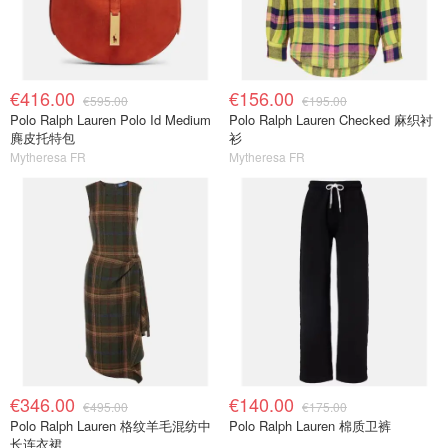
€416.00
€156.00
€595.00
€195.00
Polo Ralph Lauren Polo Id Medium
Polo Ralph Lauren Checked 麻织衬
麂皮托特包
衫
Mytheresa FR
Mytheresa FR
€346.00
€140.00
€495.00
€175.00
Polo Ralph Lauren 格纹羊毛混纺中
Polo Ralph Lauren 棉质卫裤
长连衣裙