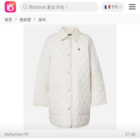
🇫🇷
Boticinal 夏促开抢！
4折！lulu周四疯狂上新
FR
还没结束！&OtherStories大促
Joybuy变相75折 随时失效
速领！Stanley独家85折
疑似霸哥！Camper额外叠85折
Zalando 奥莱闪促！每日更新
Moncler反季囤！5折起+叠9折
Coach Brooklyn仅€192
首页
抢好货
服饰
Mytheresa FR
07-28