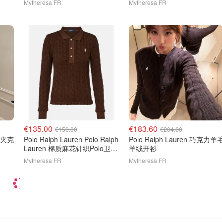
Mytheresa FR
Mytheresa FR
€135.00
€183.60
€150.00
€204.00
斜纹夹克
Polo Ralph Lauren Polo Ralph
Polo Ralph Lauren 巧克力羊
Lauren 棉质麻花针织Polo卫衣
羊绒开衫
棕色
Mytheresa FR
Mytheresa FR