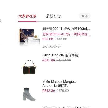
大家都在抢
最新好货
全部
享
卸妆膏200ml+急救面膜100ml+青春面霜15ml
总价值£206=2.7折！闭眼冲这套！
£56.00
£140.00
2001人感兴趣
Gucci Ophidia 迷你手袋
€881.60
€1574.00
MM6 Maison Margiela
Anatomic 短筒靴
€352.80
€679.00