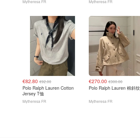
Mytheresa FR
Mytheresa FR
€82.80
€270.00
€92.00
€300.00
Polo Ralph Lauren Cotton
Polo Ralph Lauren 棉
Jersey T恤
Mytheresa FR
Mytheresa FR