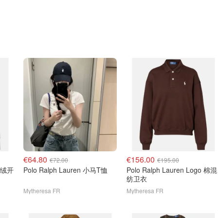
€64.80
€156.00
€72.00
€195.00
毛羊绒开
Polo Ralph Lauren 小马T恤
Polo Ralph Lauren Logo 棉混
纺卫衣
Mytheresa FR
Mytheresa FR