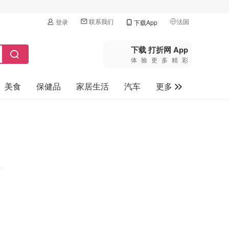
联系我们
法国
登录
下载App
🇺🇸
美国
下载 打折网 App
体验更多精彩
🇨🇳
中国
美食
保健品
家居生活
汽车
更多
🇨🇦
加拿大
🇬🇧
家电数码
英国
母婴玩具
🇩🇪
德国
旅游
🇫🇷
法国
🇮🇹
意大利
🇦🇺
澳洲
🇳🇿
新西兰