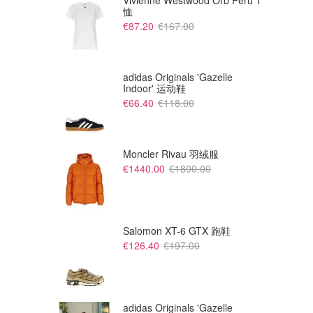
Vivienne Westwood Orb Peru T
恤
€87.20
€167.00
adidas Originals 'Gazelle
Indoor' 运动鞋
€66.40
€118.00
Moncler Rivau 羽绒服
€1440.00
€1800.00
€67.20
€84.00
€120.00
€120.00
Acne Studios 棉质T恤短袖白
Acne Studios 囧脸T恤
色款
Mytheresa FR
Mytheresa FR
Salomon XT-6 GTX 跑鞋
€126.40
€197.00
adidas Originals 'Gazelle