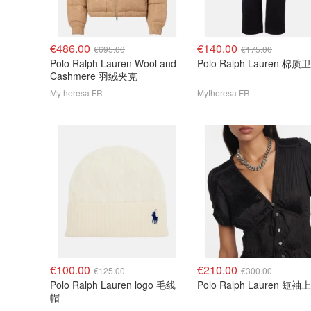
€486.00
€140.00
€695.00
€175.00
Polo Ralph Lauren Wool and
Polo Ralph Lauren 棉质
Cashmere 羽绒夹克
Mytheresa FR
Mytheresa FR
€100.00
€210.00
€125.00
€300.00
Polo Ralph Lauren logo 毛线
Polo Ralph Lauren 短袖
帽