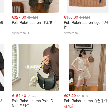
€327.00
€100.00
€545.00
€125.00
卫裤
Polo Ralph Lauren 羽绒服
Polo Ralph Lauren logo 毛线
帽
Mytheresa FR
Mytheresa FR
€158.40
€97.20
€495.00
€108.00
上衣
Polo Ralph Lauren Polo ID
Polo Ralph Lauren
Mini 单肩包
超百搭！