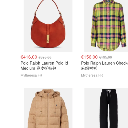
€416.00
€156.00
€595.00
€195.00
Polo Ralph Lauren Polo Id
Polo Ralph Lauren Check
Medium 麂皮托特包
麻织衬衫
Mytheresa FR
Mytheresa FR