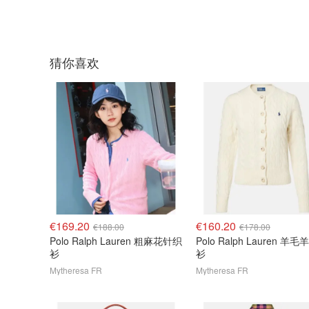
猜你喜欢
€169.20
€160.20
€188.00
€178.00
Polo Ralph Lauren 粗麻花针织
Polo Ralph Lauren 羊
衫
衫
Mytheresa FR
Mytheresa FR