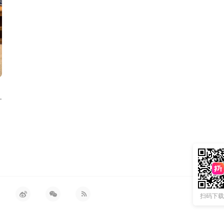
 小马亚麻衬衫
扫码下载 