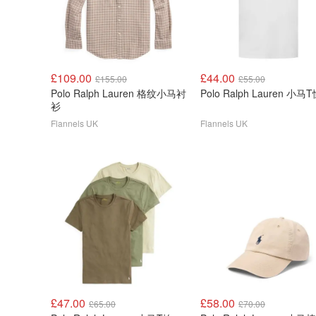
£109.00
£44.00
£155.00
£55.00
Polo Ralph Lauren 格纹小马衬
Polo Ralph Lauren 小马
衫
Flannels UK
Flannels UK
£47.00
£58.00
£65.00
£70.00