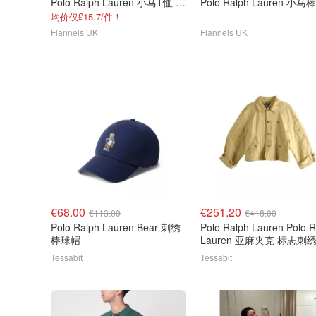
Polo Ralph Lauren 小马T恤 3件装
Polo Ralph Lauren 小
均价仅£15.7/件！
Flannels UK
Flannels UK
€68.00
€251.20
€113.00
€418.00
Polo Ralph Lauren Bear 刺绣
Polo Ralph Lauren Polo R
棒球帽
Lauren 亚麻夹克 标志刺
Tessabit
Tessabit