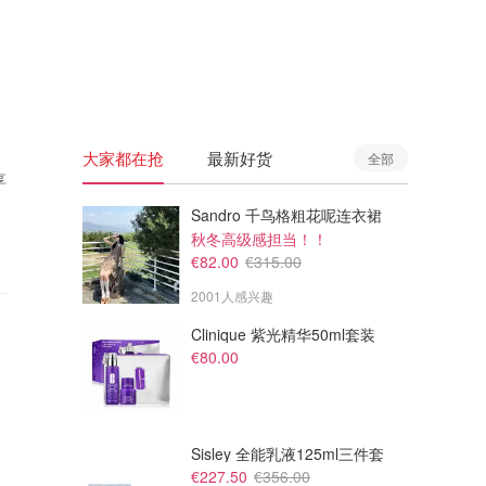
🇦🇺
澳洲
🇳🇿
新西兰
大家都在抢
最新好货
全部
享
Sandro 千鸟格粗花呢连衣裙
秋冬高级感担当！！
€82.00
€315.00
2001人感兴趣
Clinique 紫光精华50ml套装
€80.00
Sisley 全能乳液125ml三件套
€227.50
€356.00