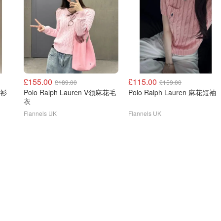
£155.00
£115.00
£189.00
£159.00
开衫
Polo Ralph Lauren V领麻花毛
Polo Ralph Lauren 麻花短袖
衣
Flannels UK
Flannels UK