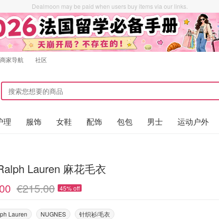
Dealmoon may be paid when users buy items via our links.
商家导航
社区
护理
服饰
女鞋
配饰
包包
男士
运动户外
 Ralph Lauren 麻花毛衣
00
€215.00
45% off
lph Lauren
NUGNES
针织衫/毛衣