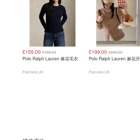
£155.00
£199.00
£189.00
£245.00
Polo Ralph Lauren 麻花毛衣
Polo Ralph Lauren 麻花
Flannels UK
Flannels UK