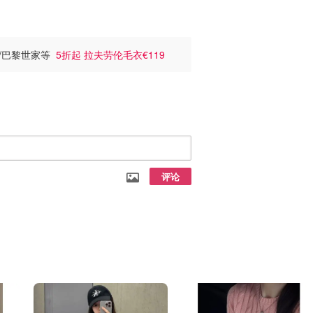
cci/巴黎世家等
5折起 拉夫劳伦毛衣€119
评论