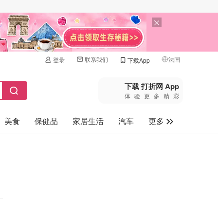
联系我们
法国
登录
下载App
🇺🇸
美国
下载 打折网 App
体验更多精彩
🇨🇳
中国
美食
保健品
家居生活
汽车
更多
🇨🇦
加拿大
🇬🇧
家电数码
英国
母婴玩具
🇩🇪
德国
旅游
🇫🇷
法国
🇮🇹
意大利