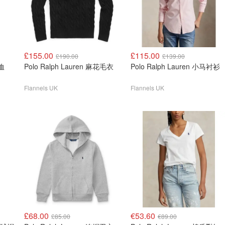
£155.00
£115.00
£190.00
£139.00
T恤
Polo Ralph Lauren 麻花毛衣
Polo Ralph Lauren 小马衬衫
Flannels UK
Flannels UK
£68.00
€53.60
£85.00
€89.00