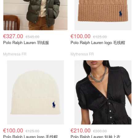
€327.00
€100.00
€545.00
€125.00
Polo Ralph Lauren 羽绒服
Polo Ralph Lauren logo 毛线帽
Mytheresa FR
Mytheresa FR
€100.00
€210.00
€125.00
€300.00
Polo Ralph Lauren logo 毛线帽
Polo Ralph Lauren 短袖上衣