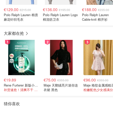
€129.00
€136.00
€188.00
€215.00
€195.00
€235.00
Polo Ralph Lauren 棉质
Polo Ralph Lauren Logo
Polo Ralph Lauren
麻花针织毛衣
棉混纺卫衣
Cable-knit 棉开衫
大家都在抢
1
2
3
€19.89
€75.00
€96.00
€355.00
€355.00
Rene Furterer 新版小白珠洗发水 500ml
Maje 天鹅绒亮片迷你连
补货速抢！清爽不干 蓬松强韧秀发
衣裙 黑色
粉嫩配色少女感满分
猜你喜欢