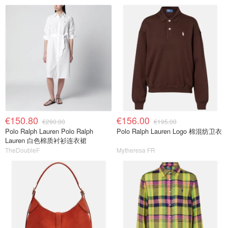
€150.80
€156.00
€290.00
€195.00
Polo Ralph Lauren Polo Ralph
Polo Ralph Lauren Logo 棉混纺卫衣
Lauren 白色棉质衬衫连衣裙
TheDoubleF
Mytheresa FR