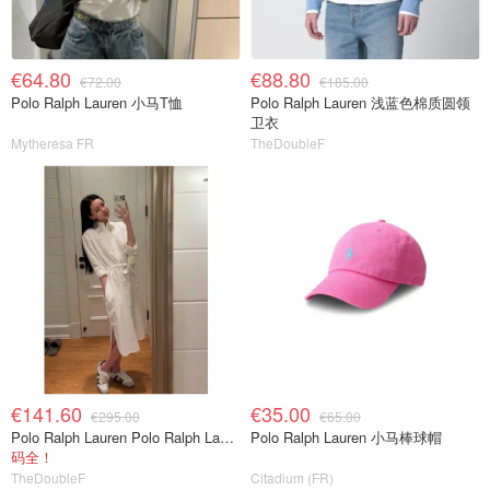
€64.80
€88.80
€72.00
€185.00
Polo Ralph Lauren 小马T恤
Polo Ralph Lauren 浅蓝色棉质圆领
卫衣
Mytheresa FR
TheDoubleF
€141.60
€35.00
€295.00
€65.00
Polo Ralph Lauren Polo Ralph Lauren 白色棉质衬衫连衣裙
Polo Ralph Lauren 小马棒球帽
码全！
TheDoubleF
Citadium (FR)