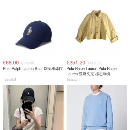
€68.00
€251.20
€113.00
€418.00
Polo Ralph Lauren Bear 刺绣棒球帽
Polo Ralph Lauren Polo Ralph
Lauren 亚麻夹克 标志刺绣
Tessabit
Tessabit