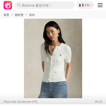
🇫🇷
4折！lulu周四疯狂上新
FR
Boticinal 夏促开抢！
还没结束！&OtherStories大促
Joybuy变相75折 随时失效
速领！Stanley独家85折
疑似霸哥！Camper额外叠85折
Zalando 奥莱闪促！每日更新
Moncler反季囤！5折起+叠9折
Coach Brooklyn仅€192
首页
抢好货
服饰
Place des Tendances (FR)
06-23