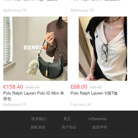
Mytheresa FR
Mytheresa FR
€158.40
£68.00
€495.00
£85.00
Polo Ralph Lauren Polo ID Mini 单
Polo Ralph Lauren V领T恤
肩包
Mytheresa FR
Flannels UK
联系我们
黑五
InRewards
隐私条款
用户协议
版权声明