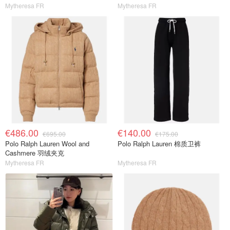
Mytheresa FR
Mytheresa FR
€486.00
€140.00
€695.00
€175.00
Polo Ralph Lauren Wool and
Polo Ralph Lauren 棉质卫裤
Cashmere 羽绒夹克
Mytheresa FR
Mytheresa FR