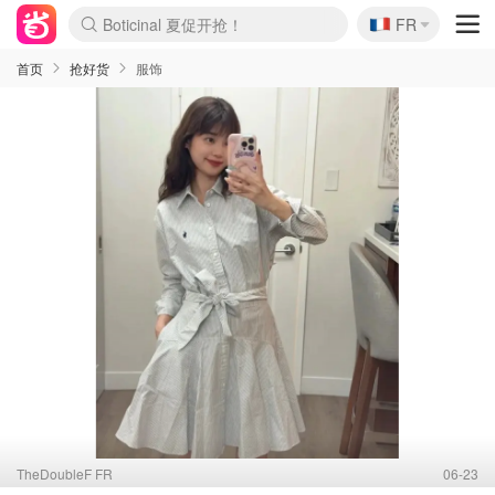
🇫🇷
4折！lulu周四疯狂上新
FR
Boticinal 夏促开抢！
还没结束！&OtherStories大促
Joybuy变相75折 随时失效
速领！Stanley独家85折
疑似霸哥！Camper额外叠85折
Zalando 奥莱闪促！每日更新
Moncler反季囤！5折起+叠9折
Coach Brooklyn仅€192
首页
抢好货
服饰
TheDoubleF FR
06-23