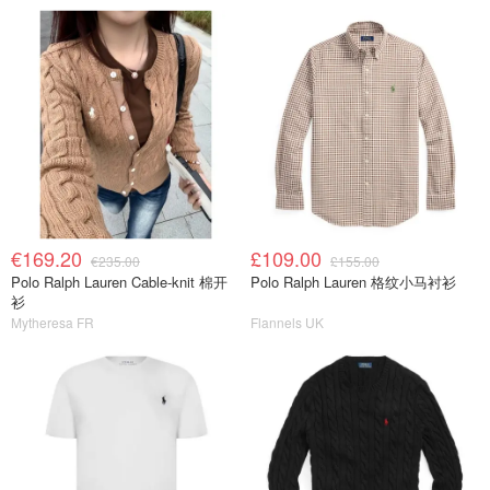
€169.20
£109.00
€235.00
£155.00
Polo Ralph Lauren Cable-knit 棉开
Polo Ralph Lauren 格纹小马衬衫
衫
Mytheresa FR
Flannels UK