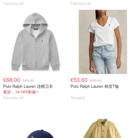
Flannels UK
Flannels UK
£68.00
€53.60
£85.00
€89.00
Polo Ralph Lauren 连帽卫衣
Polo Ralph Lauren 棉质T恤
童款，14-16Y捡漏！
Flannels UK
Tessabit