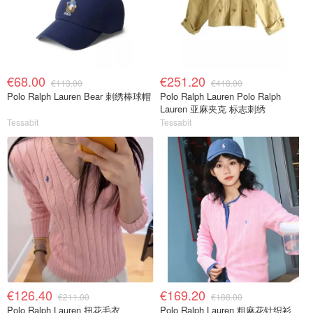
€68.00
€251.20
€113.00
€418.00
Polo Ralph Lauren Bear 刺绣棒球帽
Polo Ralph Lauren Polo Ralph
Lauren 亚麻夹克 标志刺绣
Tessabit
Tessabit
€126.40
€169.20
€211.00
€188.00
Polo Ralph Lauren 扭花毛衣
Polo Ralph Lauren 粗麻花针织衫