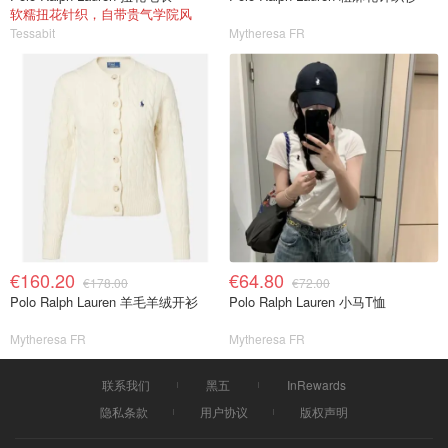
软糯扭花针织，自带贵气学院风
Tessabit
Mytheresa FR
€160.20
€64.80
€178.00
€72.00
Polo Ralph Lauren 羊毛羊绒开衫
Polo Ralph Lauren 小马T恤
Mytheresa FR
Mytheresa FR
联系我们
黑五
InRewards
隐私条款
用户协议
版权声明