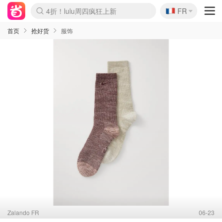
🇫🇷
4折！lulu周四疯狂上新
FR
Boticinal 夏促开抢！
还没结束！&OtherStories大促
Joybuy变相75折 随时失效
速领！Stanley独家85折
疑似霸哥！Camper额外叠85折
Zalando 奥莱闪促！每日更新
Moncler反季囤！5折起+叠9折
Coach Brooklyn仅€192
首页
抢好货
服饰
Zalando FR
06-23