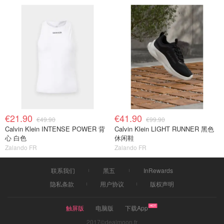
€21.90
€41.90
€49.90
€99.90
Calvin Klein INTENSE POWER 背
Calvin Klein LIGHT RUNNER 黑色
心 白色
休闲鞋
Zalando FR
Zalando FR
联系我们
黑五
InRewards
隐私条款
用户协议
版权声明
触屏版
电脑版
下载App
2017©dealmoon.fr