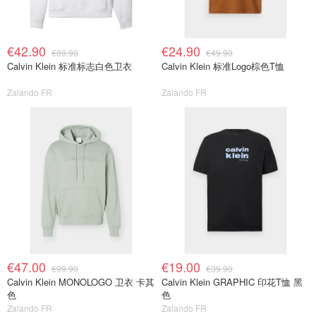
€42.90
€24.90
€89.90
€49.90
Calvin Klein 标准标志白色卫衣
Calvin Klein 标准Logo棕色T恤
Zalando FR
Zalando FR
€47.00
€19.00
€99.90
€39.90
Calvin Klein MONOLOGO 卫衣 卡其
Calvin Klein GRAPHIC 印花T恤 黑
色
色
Zalando FR
Zalando FR