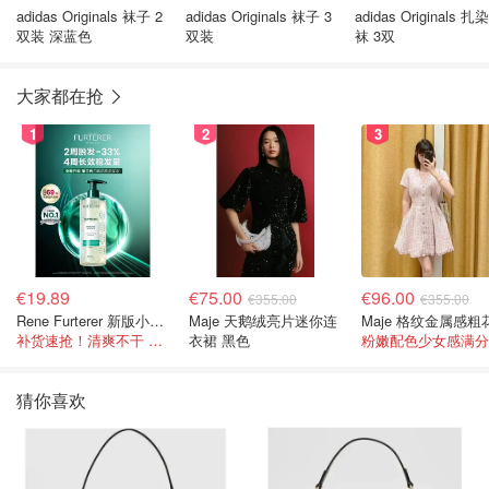
adidas Originals 袜子 2
adidas Originals 袜子 3
adidas Originals 扎
双装 深蓝色
双装
袜 3双
大家都在抢
1
2
3
€19.89
€75.00
€96.00
€355.00
€355.00
Rene Furterer 新版小白珠洗发水 500ml
Maje 天鹅绒亮片迷你连
补货速抢！清爽不干 蓬松强韧秀发
衣裙 黑色
粉嫩配色少女感满分
猜你喜欢