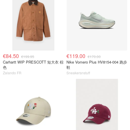
€84.50
€119.00
€199.95
€170.00
Carhartt WIP PRESCOTT 短大衣 棕
Nike Vomero Plus HV8154-004 跑步
色
鞋
Zalando FR
Sneakersnstuff