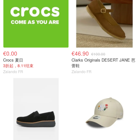
€0.00
€46.90
€100.00
Crocs 夏日
Clarks Originals DESERT JANE 芭
3折起，8.11结束
蕾鞋
Zalando FR
Zalando FR