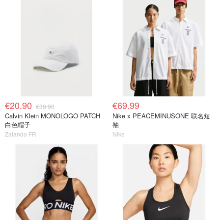
€20.90
€69.99
€39.90
Calvin Klein MONOLOGO PATCH
Nike x PEACEMINUSONE 联名短
白色帽子
袖
Zalando FR
Nike