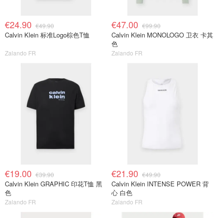
€24.90
€47.00
€49.90
€99.90
Calvin Klein 标准Logo棕色T恤
Calvin Klein MONOLOGO 卫衣 卡其
色
Zalando FR
Zalando FR
€19.00
€21.90
€39.90
€49.90
Calvin Klein GRAPHIC 印花T恤 黑
Calvin Klein INTENSE POWER 背
色
心 白色
Zalando FR
Zalando FR