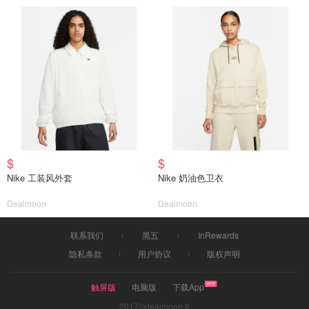
$
$
Nike 工装风外套
Nike 奶油色卫衣
Dealmoon
Dealmoon
联系我们
黑五
InRewards
隐私条款
用户协议
版权声明
触屏版
电脑版
下载App
2017©dealmoon.fr