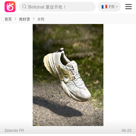
Boticinal 夏促开抢！
🇫🇷
FR
4折！lulu周四疯狂上新
还没结束！&OtherStories大促
Joybuy变相75折 随时失效
速领！Stanley独家85折
疑似霸哥！Camper额外叠85折
Zalando 奥莱闪促！每日更新
Moncler反季囤！5折起+叠9折
Coach Brooklyn仅€192
首页
抢好货
女鞋
Zalando FR
06-23