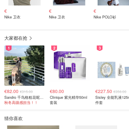
€
€
€
Nike 卫衣
Nike 卫衣
Nike POLO衫
大家都在抢
1
2
3
€82.00
€80.00
€227.50
€315.00
€356.00
Sandro 千鸟格粗花呢连衣裙
Clinique 紫光精华50ml
Sisley 全能乳液125
秋冬高级感担当！！
套装
件套
猜你喜欢