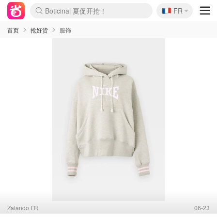
🇫🇷
4折！lulu周四疯狂上新
FR
Boticinal 夏促开抢！
还没结束！&OtherStories大促
Joybuy变相75折 随时失效
速领！Stanley独家85折
疑似霸哥！Camper额外叠85折
Zalando 奥莱闪促！每日更新
Moncler反季囤！5折起+叠9折
Coach Brooklyn仅€192
首页
抢好货
服饰
Zalando FR
06-23