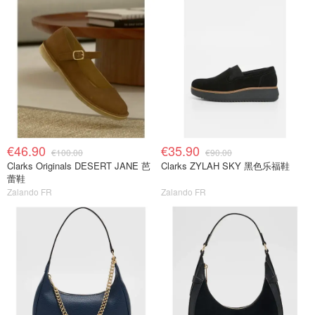
€46.90
€35.90
€100.00
€90.00
Clarks Originals DESERT JANE 芭
Clarks ZYLAH SKY 黑色乐福鞋
蕾鞋
Zalando FR
Zalando FR