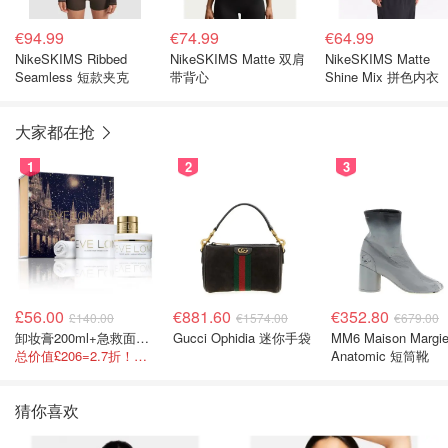
€94.99
€74.99
€64.99
NikeSKIMS Ribbed
NikeSKIMS Matte 双肩
NikeSKIMS Matte
Seamless 短款夹克
带背心
Shine Mix 拼色内衣
大家都在抢
1
2
3
£56.00
€881.60
€352.80
£140.00
€1574.00
€679.00
卸妆膏200ml+急救面膜100ml+青春面霜15ml
Gucci Ophidia 迷你手袋
MM6 Maison Margie
总价值£206=2.7折！闭眼冲这套！
Anatomic 短筒靴
猜你喜欢