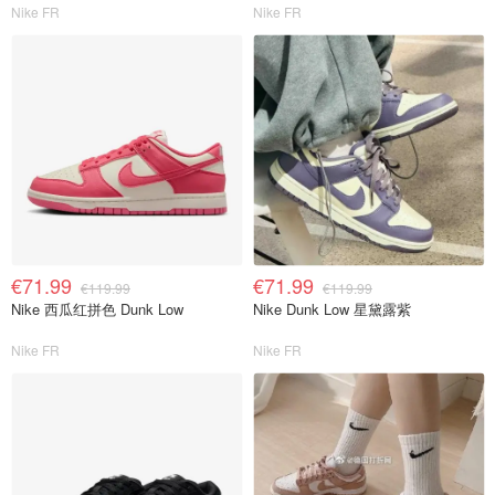
Nike FR
Nike FR
€71.99
€71.99
€119.99
€119.99
Nike 西瓜红拼色 Dunk Low
Nike Dunk Low 星黛露紫
Nike FR
Nike FR