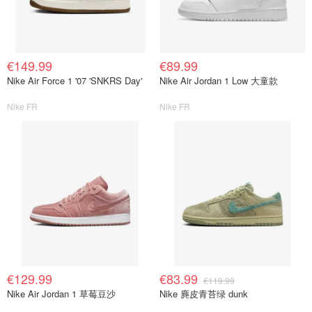
€149.99
€89.99
Nike Air Force 1 '07 'SNKRS Day'
Nike Air Jordan 1 Low 大童款
Nike FR
Nike FR
€129.99
€83.99
€119.99
Nike Air Jordan 1 草莓豆沙
Nike 麂皮青苔绿 dunk