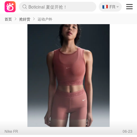
🇫🇷
4折！lulu周四疯狂上新
FR
Boticinal 夏促开抢！
还没结束！&OtherStories大促
Joybuy变相75折 随时失效
速领！Stanley独家85折
疑似霸哥！Camper额外叠85折
Zalando 奥莱闪促！每日更新
Moncler反季囤！5折起+叠9折
Coach Brooklyn仅€192
首页
抢好货
运动户外
Nike FR
06-23