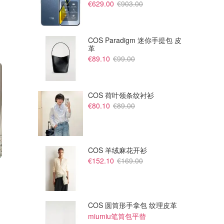
€629.00
€903.00
COS Paradigm 迷你手提包 皮
革
€89.10
€99.00
COS 荷叶领条纹衬衫
€80.10
€89.00
COS 羊绒麻花开衫
€152.10
€169.00
€96.00
€119.00
€120.00
€170.00
Nike Air Force 1 休闲鞋
Nike Vomero Plus HV8154-
004 跑步鞋
Sneakersnstuff
Sneakersnstuff
COS 圆筒形手拿包 纹理皮革
miumiu笔筒包平替