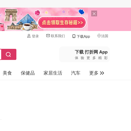
联系我们
法国
登录
下载App
🇺🇸
美国
下载 打折网 App
体验更多精彩
🇨🇳
中国
美食
保健品
家居生活
汽车
更多
🇨🇦
加拿大
🇬🇧
家电数码
英国
母婴玩具
🇩🇪
德国
旅游
🇫🇷
法国
🇮🇹
意大利