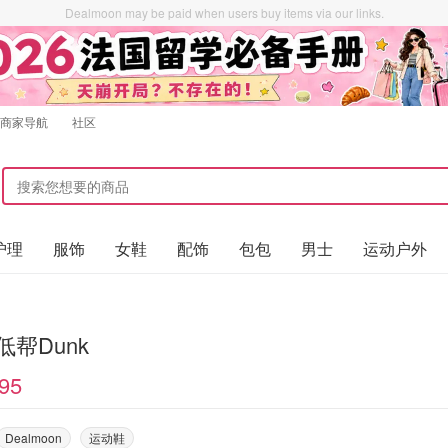
Dealmoon may be paid when users buy items via our links.
商家导航
社区
护理
服饰
女鞋
配饰
包包
男士
运动户外
 低帮Dunk
95
Dealmoon
运动鞋