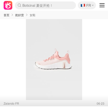
🇫🇷
4折！lulu周四疯狂上新
FR
Boticinal 夏促开抢！
还没结束！&OtherStories大促
Joybuy变相75折 随时失效
速领！Stanley独家85折
疑似霸哥！Camper额外叠85折
Zalando 奥莱闪促！每日更新
Moncler反季囤！5折起+叠9折
Coach Brooklyn仅€192
首页
抢好货
女鞋
Zalando FR
06-23