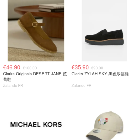
€46.90
€35.90
€100.00
€90.00
Clarks Originals DESERT JANE 芭
Clarks ZYLAH SKY 黑色乐福鞋
蕾鞋
Zalando FR
Zalando FR