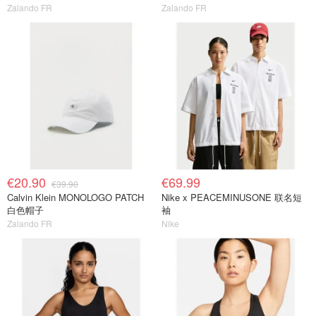
Zalando FR
Zalando FR
€20.90
€69.99
€39.90
Calvin Klein MONOLOGO PATCH
Nike x PEACEMINUSONE 联名短
白色帽子
袖
Zalando FR
Nike