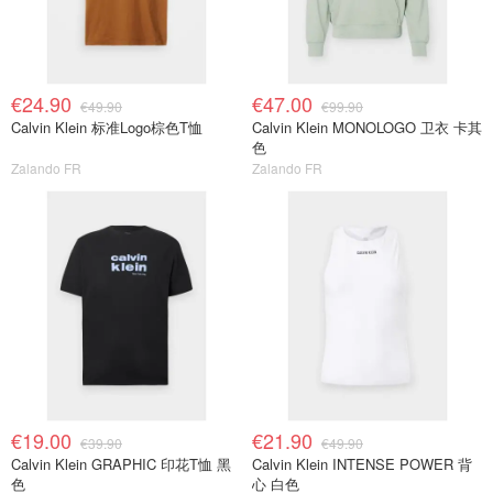
€24.90
€47.00
€49.90
€99.90
Calvin Klein 标准Logo棕色T恤
Calvin Klein MONOLOGO 卫衣 卡其
色
Zalando FR
Zalando FR
€19.00
€21.90
€39.90
€49.90
Calvin Klein GRAPHIC 印花T恤 黑
Calvin Klein INTENSE POWER 背
色
心 白色