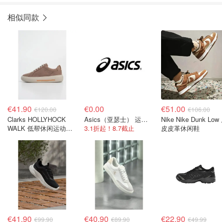
相似同款
€41.90
€0.00
€51.00
€120.00
€106.00
Clarks HOLLYHOCK
Asics（亚瑟士） 运动服饰
Nike Nike Dunk Low
WALK 低帮休闲运动鞋
3.1折起！8.7截止
皮皮革休闲鞋
驼色
€41.90
€40.90
€22.90
€99.90
€89.90
€49.99