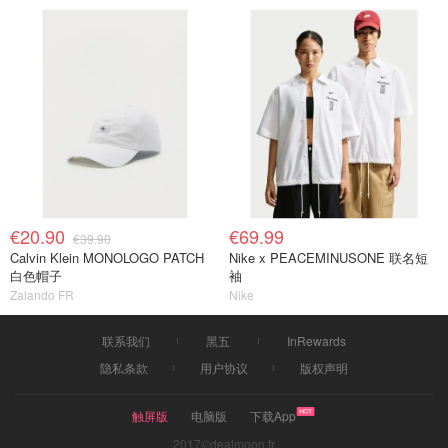
€20.90
€69.99
€39.90
Calvin Klein MONOLOGO PATCH
Nike x PEACEMINUSONE 联名短
白色帽子
袖
Zalando FR
Nike
联系我们
黑五
InRewards
隐私条款
用户协议
版权声明
触屏版
电脑版
下载App
2017©dealmoon.fr