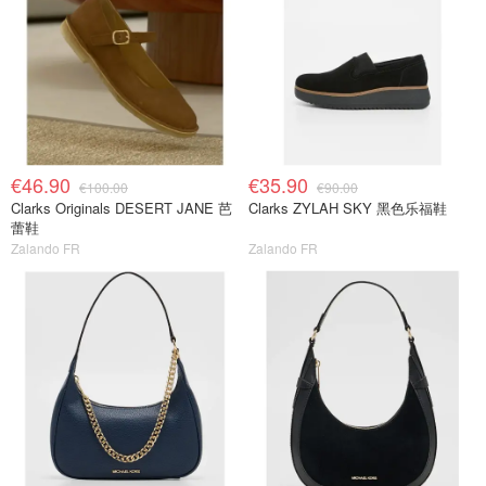
€46.90
€35.90
€100.00
€90.00
Clarks Originals DESERT JANE 芭
Clarks ZYLAH SKY 黑色乐福鞋
蕾鞋
Zalando FR
Zalando FR