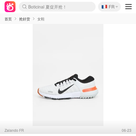
🇫🇷
Boticinal 夏促开抢！
4折！lulu周四疯狂上新
FR
还没结束！&OtherStories大促
Joybuy变相75折 随时失效
速领！Stanley独家85折
疑似霸哥！Camper额外叠85折
Zalando 奥莱闪促！每日更新
Moncler反季囤！5折起+叠9折
Coach Brooklyn仅€192
首页
抢好货
女鞋
Zalando FR
06-23