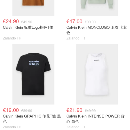
€24.90
€47.00
€49.90
€99.90
Calvin Klein 标准Logo棕色T恤
Calvin Klein MONOLOGO 卫衣 卡其
色
Zalando FR
Zalando FR
€19.00
€21.90
€39.90
€49.90
Calvin Klein GRAPHIC 印花T恤 黑
Calvin Klein INTENSE POWER 背
色
心 白色
Zalando FR
Zalando FR