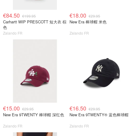
€84.50
€18.00
€199.95
€29.95
Carhartt WIP PRESCOTT 短大衣 棕
New Era 棒球帽 米色
色
Zalando FR
Zalando FR
€15.00
€16.50
€29.95
€29.95
New Era 9TWENTY 棒球帽 深红色
New Era 9TWENTY® 蓝色棒球帽
Zalando FR
Zalando FR