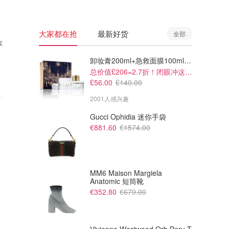
大家都在抢
最新好货
全部
享
卸妆膏200ml+急救面膜100ml+青春面霜15ml
总价值£206=2.7折！闭眼冲这套！
£56.00
£140.00
2001人感兴趣
Gucci Ophidia 迷你手袋
€881.60
€1574.00
MM6 Maison Margiela
Anatomic 短筒靴
€352.80
€679.00