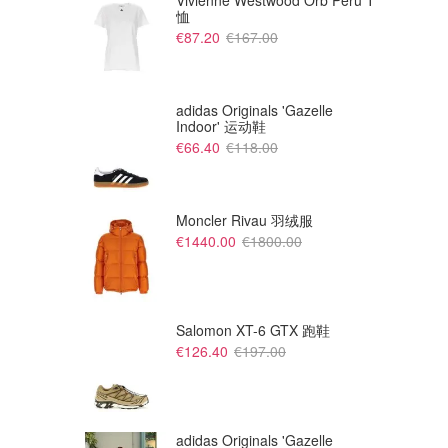
Vivienne Westwood Orb Peru T
恤
€87.20
€167.00
adidas Originals 'Gazelle
Indoor' 运动鞋
€66.40
€118.00
Moncler Rivau 羽绒服
€1440.00
€1800.00
€31.95
€34.99
Puma BUZZ 中性双肩包 粉色
Nike 男女背包 黑色
Zalando FR
Zalando FR
Salomon XT-6 GTX 跑鞋
€126.40
€197.00
adidas Originals 'Gazelle