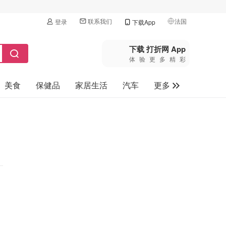
联系我们
法国
登录
下载App
🇺🇸
美国
下载 打折网 App
体验更多精彩
🇨🇳
中国
美食
保健品
家居生活
汽车
更多
🇨🇦
加拿大
🇬🇧
家电数码
英国
母婴玩具
🇩🇪
德国
旅游
🇫🇷
法国
🇮🇹
意大利
🇦🇺
澳洲
🇳🇿
新西兰