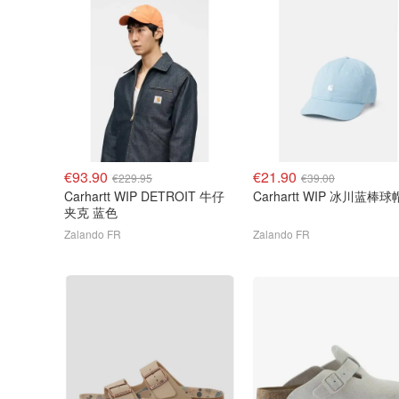
€93.90
€21.90
€229.95
€39.00
Carhartt WIP DETROIT 牛仔
Carhartt WIP 冰川蓝棒球
夹克 蓝色
Zalando FR
Zalando FR