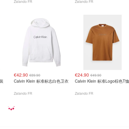
Zalando FR
Zalando FR
€42.90
€24.90
€89.90
€49.90
下装
Calvin Klein 标准标志白色卫衣
Calvin Klein 标准Logo棕色T
Zalando FR
Zalando FR