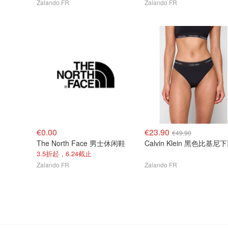
Zalando FR
Zalando FR
€0.00
€23.90
€49.90
The North Face 男士休闲鞋
Calvin Klein 黑色比基尼
3.5折起，6.24截止
Zalando FR
Zalando FR