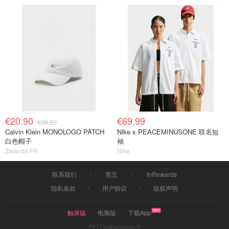
€20.90
€69.99
€39.90
Calvin Klein MONOLOGO PATCH
Nike x PEACEMINUSONE 联名短
白色帽子
袖
Zalando FR
Nike
联系我们
黑五
InRewards
隐私条款
用户协议
版权声明
触屏版
电脑版
下载App
2017©dealmoon.fr