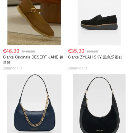
€46.90
€35.90
€100.00
€90.00
Clarks Originals DESERT JANE 芭
Clarks ZYLAH SKY 黑色乐福鞋
蕾鞋
Zalando FR
Zalando FR