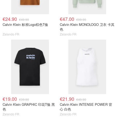
€24.90
€47.00
€49.90
€99.90
Calvin Klein 标准Logo棕色T恤
Calvin Klein MONOLOGO 卫衣 卡其
色
Zalando FR
Zalando FR
€19.00
€21.90
€39.90
€49.90
Calvin Klein GRAPHIC 印花T恤 黑
Calvin Klein INTENSE POWER 背
色
心 白色
Zalando FR
Zalando FR