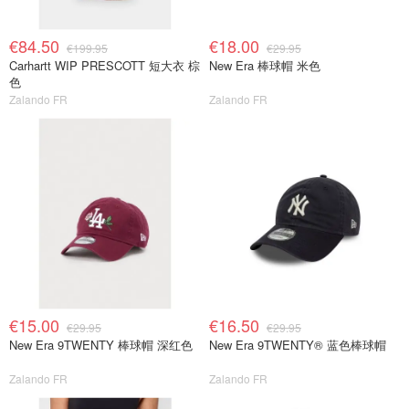
€84.50
€18.00
€199.95
€29.95
Carhartt WIP PRESCOTT 短大衣 棕
New Era 棒球帽 米色
色
Zalando FR
Zalando FR
€15.00
€16.50
€29.95
€29.95
New Era 9TWENTY 棒球帽 深红色
New Era 9TWENTY® 蓝色棒球帽
Zalando FR
Zalando FR