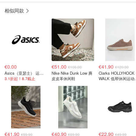
相似同款
€0.00
€51.00
€41.90
€106.00
€120.00
Asics（亚瑟士） 运动服饰
Nike Nike Dunk Low 麂
Clarks HOLLYHOCK
3.1折起！8.7截止
皮皮革休闲鞋
WALK 低帮休闲运动
驼色
€41.90
€40.90
€22.90
€99.90
€89.90
€49.99