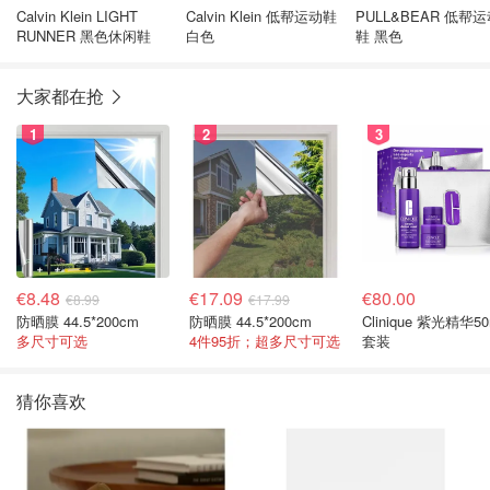
Calvin Klein LIGHT
Calvin Klein 低帮运动鞋
PULL&BEAR 低帮
RUNNER 黑色休闲鞋
白色
鞋 黑色
大家都在抢
1
2
3
€8.48
€17.09
€80.00
€8.99
€17.99
防晒膜 44.5*200cm
防晒膜 44.5*200cm
Clinique 紫光精华50
多尺寸可选
4件95折；超多尺寸可选
套装
猜你喜欢