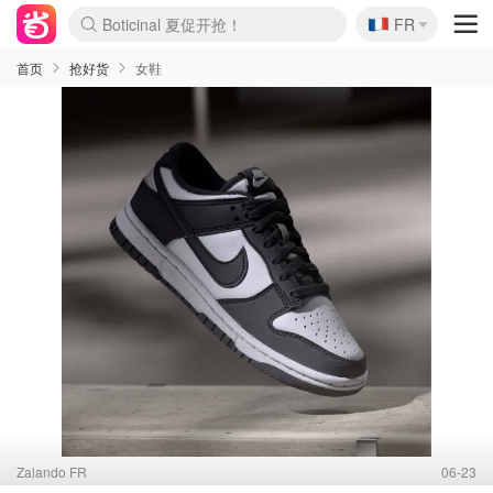
🇫🇷
Boticinal 夏促开抢！
FR
4折！lulu周四疯狂上新
还没结束！&OtherStories大促
Joybuy变相75折 随时失效
速领！Stanley独家85折
疑似霸哥！Camper额外叠85折
Zalando 奥莱闪促！每日更新
Moncler反季囤！5折起+叠9折
Coach Brooklyn仅€192
首页
抢好货
女鞋
Zalando FR
06-23