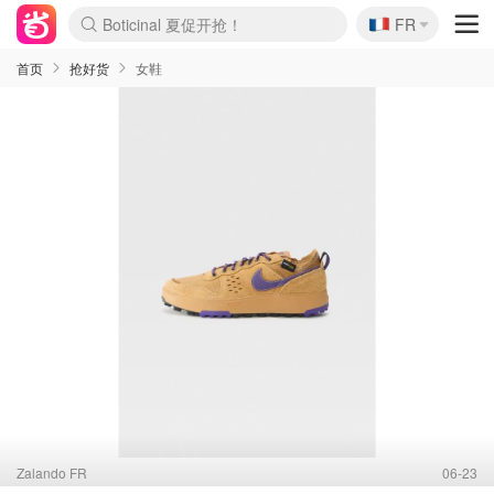
🇫🇷
Boticinal 夏促开抢！
FR
4折！lulu周四疯狂上新
还没结束！&OtherStories大促
Joybuy变相75折 随时失效
速领！Stanley独家85折
疑似霸哥！Camper额外叠85折
Zalando 奥莱闪促！每日更新
Moncler反季囤！5折起+叠9折
Coach Brooklyn仅€192
首页
抢好货
女鞋
Zalando FR
06-23