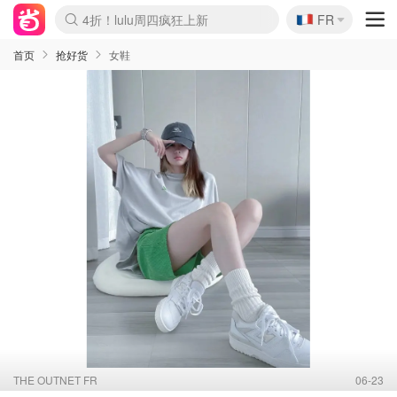
🇫🇷
4折！lulu周四疯狂上新
FR
Boticinal 夏促开抢！
还没结束！&OtherStories大促
Joybuy变相75折 随时失效
速领！Stanley独家85折
疑似霸哥！Camper额外叠85折
Zalando 奥莱闪促！每日更新
Moncler反季囤！5折起+叠9折
Coach Brooklyn仅€192
首页
抢好货
女鞋
THE OUTNET FR
06-23