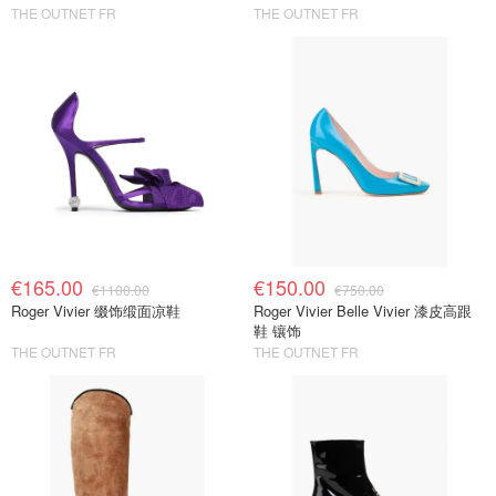
THE OUTNET FR
THE OUTNET FR
€165.00
€150.00
€1100.00
€750.00
Roger Vivier 缀饰缎面凉鞋
Roger Vivier Belle Vivier 漆皮高跟
鞋 镶饰
THE OUTNET FR
THE OUTNET FR