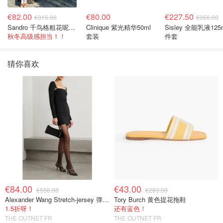
€82.00
€80.00
€227.50
€315.00
€356.00
Sandro 千鸟格粗花呢连衣裙
Clinique 紫光精华50ml
Sisley 全能乳液125
秋冬高级感担当！！
套装
件套
猜你喜欢
€84.00
€43.00
€556.00
€283.00
Alexander Wang Stretch-jersey 弹力迷你连衣裙
Tory Burch 黄色提花拖鞋
1.5折呀！
还有蓝色！
THE OUTNET FR
THE OUTNET FR