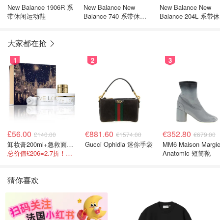
New Balance 1906R 系
New Balance New
New Balance New
带休闲运动鞋
Balance 740 系带休闲
Balance 204L 系带
运动鞋
鞋
大家都在抢
1
2
3
£56.00
€881.60
€352.80
£140.00
€1574.00
€679.00
卸妆膏200ml+急救面膜100ml+青春面霜15ml
Gucci Ophidia 迷你手袋
MM6 Maison Margie
总价值£206=2.7折！闭眼冲这套！
Anatomic 短筒靴
猜你喜欢