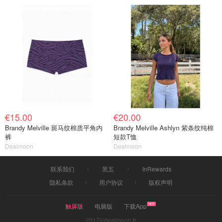
€15.00
€20.00
Brandy Melville 斑马纹棉质平角内
Brandy Melville Ashlyn 紫条纹纯棉
裤
短款T恤
Dealmoon
Dealmoon
联系我们
黑五
InRewards
隐私条款
用户协议
版权声明
触屏版
电脑版
下载App
2017©dealmoon.fr