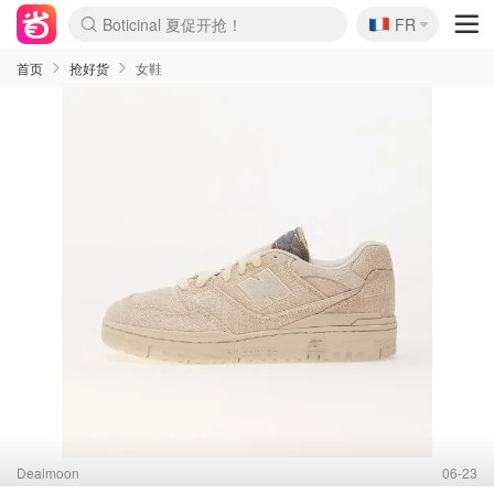
🇫🇷
4折！lulu周四疯狂上新
FR
Boticinal 夏促开抢！
还没结束！&OtherStories大促
Joybuy变相75折 随时失效
速领！Stanley独家85折
疑似霸哥！Camper额外叠85折
Zalando 奥莱闪促！每日更新
Moncler反季囤！5折起+叠9折
Coach Brooklyn仅€192
首页
抢好货
女鞋
Dealmoon
06-23