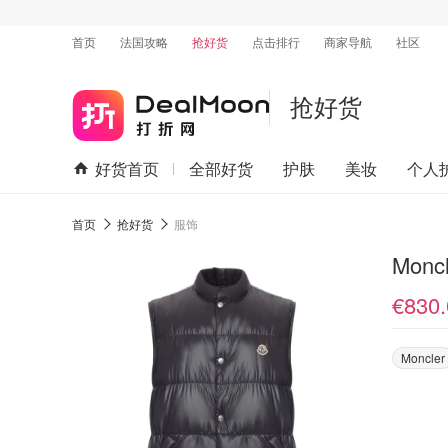
首页
法国攻略
抢好货
点击排行
商家导航
社区
抢好货
好货首页
全部好货
护肤
美妆
个人
首页
抢好货
服饰
Monc
€830.
Moncler