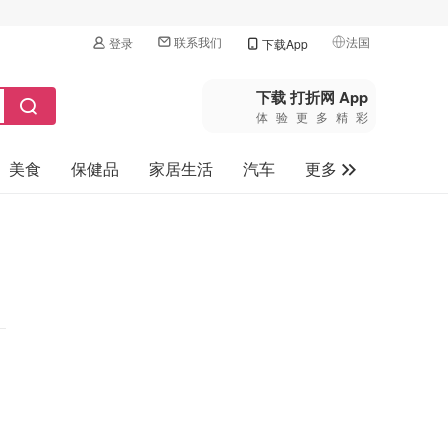
联系我们
法国
登录
下载App
🇺🇸
美国
下载 打折网 App
体验更多精彩
🇨🇳
中国
美食
保健品
家居生活
汽车
更多
🇨🇦
加拿大
🇬🇧
家电数码
英国
母婴玩具
🇩🇪
德国
旅游
🇫🇷
法国
🇮🇹
意大利
🇦🇺
澳洲
🇳🇿
新西兰