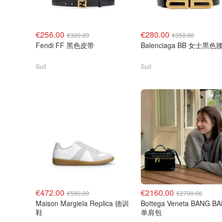
€256.00
€280.00
€320.00
€350.00
Fendi FF 黑色皮带
Balenciaga BB 女士黑色
Suit
Suit
€472.00
€2160.00
€590.00
€2700.00
Maison Margiela Replica 德训
Bottega Veneta BANG B
鞋
单肩包