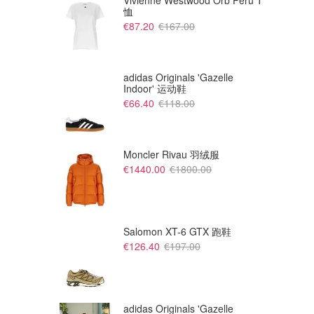
Vivienne Westwood Orb Peru T
恤
€87.20
€167.00
adidas Originals 'Gazelle
Indoor' 运动鞋
€66.40
€118.00
Moncler Rivau 羽绒服
€1440.00
€1800.00
€
€690.00
Moncler 大童 Bengi 标志夹克
Moncler FEGEOS 连帽夹克
Eraldo
Suit
Salomon XT-6 GTX 跑鞋
€126.40
€197.00
adidas Originals 'Gazelle