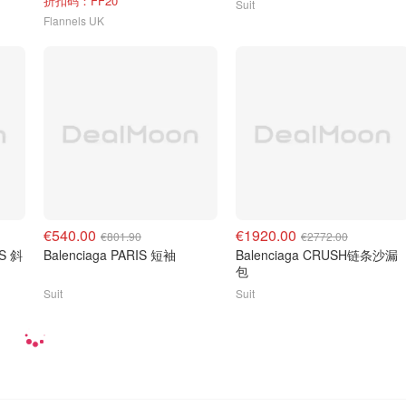
折扣码：FF20
Suit
Flannels UK
€540.00
€1920.00
€801.90
€2772.00
XS 斜
Balenciaga PARIS 短袖
Balenciaga CRUSH链条沙漏
包
Suit
Suit