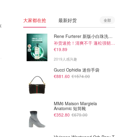
大家都在抢
最新好货
全部
享
Rene Furterer 新版小白珠洗发水 500ml
补货速抢！清爽不干 蓬松强韧秀发
€19.89
2019人感兴趣
Gucci Ophidia 迷你手袋
€881.60
€1574.00
MM6 Maison Margiela
Anatomic 短筒靴
€352.80
€679.00