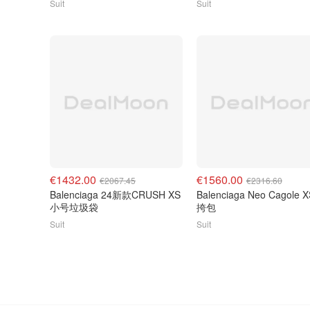
Suit
Suit
€1432.00
€1560.00
€2067.45
€2316.60
Balenciaga 24新款CRUSH XS
Balenciaga Neo Cagole 
小号垃圾袋
挎包
Suit
Suit