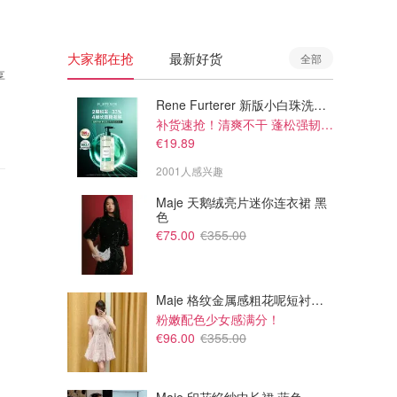
大家都在抢
最新好货
全部
享
Rene Furterer 新版小白珠洗发水 500ml
补货速抢！清爽不干 蓬松强韧秀发
€19.89
2001人感兴趣
Maje 天鹅绒亮片迷你连衣裙 黑
色
€75.00
€355.00
Maje 格纹金属感粗花呢短衬衫裙
粉嫩配色少女感满分！
€96.00
€355.00