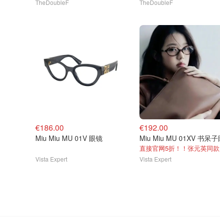
TheDoubleF
TheDoubleF
€186.00
€192.00
Miu Miu MU 01V 眼镜
Miu Miu MU 01XV 书呆
直接官网5折！！张元英同款
Vista Expert
Vista Expert