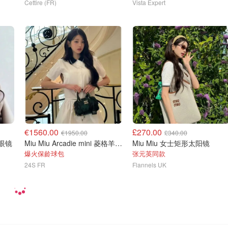
Cettire (FR)
Vista Expert
€1560.00
£270.00
€1950.00
£340.00
子眼镜
Miu Miu Arcadie mini 菱格羊皮包
Miu Miu 女士矩形太阳镜
爆火保龄球包
张元英同款
24S FR
Flannels UK