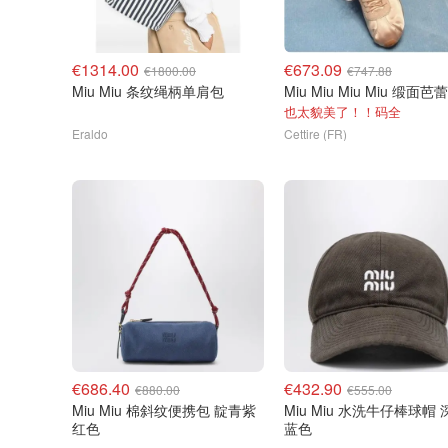
€1314.00
€673.09
€1800.00
€747.88
Miu Miu 条纹绳柄单肩包
也太貌美了！！码全
Eraldo
Cettire (FR)
€686.40
€432.90
€880.00
€555.00
Miu Miu 棉斜纹便携包 靛青紫
Miu Miu 水洗牛仔棒球帽 
红色
蓝色