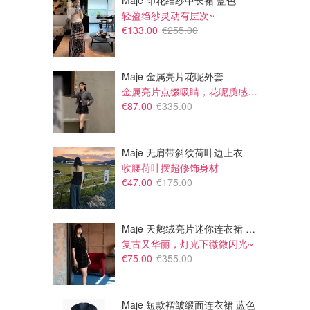
Maje 印花绉纱中长裙 蓝色
轻盈绉纱灵动有层次~
€133.00
€255.00
Maje 金属亮片花呢外套
金属亮片点缀吸睛，花呢质感高级又显贵
€87.00
€335.00
Maje 无肩带斜纹荷叶边上衣
收腰荷叶摆超修饰身材
€500.95
€447.95
€47.00
€175.00
Miu Miu SMUA54 墨镜
Miu Miu SMU07Z 墨镜
Maverick & Wolf
Maverick & Wolf
Maje 天鹅绒亮片迷你连衣裙 黑色
复古又华丽，灯光下微微闪光~
€75.00
€355.00
Maje 短款褶皱缎面连衣裙 蓝色