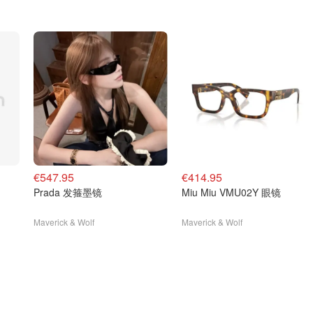
€547.95
€414.95
Prada 发箍墨镜
Miu Miu VMU02Y 眼镜
Maverick & Wolf
Maverick & Wolf