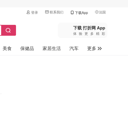
联系我们
法国
登录
下载App
🇺🇸
美国
下载 打折网 App
体验更多精彩
🇨🇳
中国
美食
保健品
家居生活
汽车
更多
🇨🇦
加拿大
🇬🇧
家电数码
英国
母婴玩具
🇩🇪
德国
旅游
🇫🇷
法国
🇮🇹
意大利
🇦🇺
澳洲
🇳🇿
新西兰