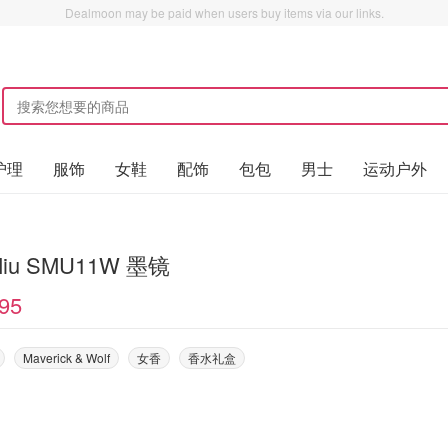
Dealmoon may be paid when users buy items via our links.
护理
服饰
女鞋
配饰
包包
男士
运动户外
Miu SMU11W 墨镜
95
Maverick & Wolf
女香
香水礼盒