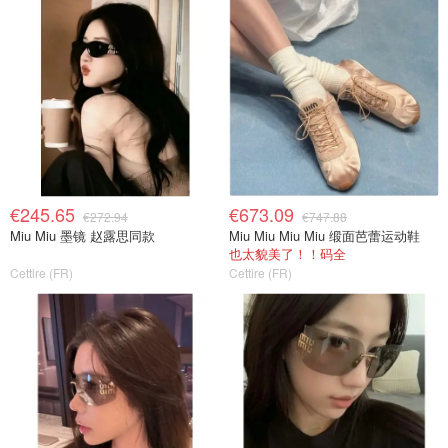
€245.65
€673.09
€272.94
€747.88
Miu Miu 墨镜 赵露思同款
Miu Miu Miu Miu 缎面芭蕾运动鞋
也太貌美了！！码全
Cettire (FR)
Cettire (FR)