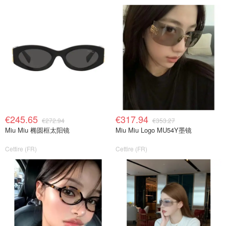
€245.65
€317.94
€272.94
€353.27
Miu Miu 椭圆框太阳镜
Miu Miu Logo MU54Y墨镜
Cettire (FR)
Cettire (FR)