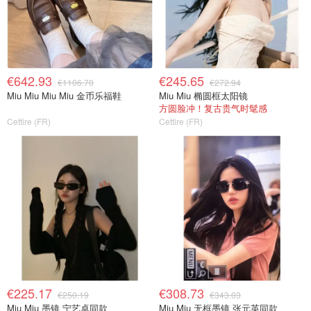
€642.93
€245.65
€1106.70
€272.94
Miu Miu Miu Miu 金币乐福鞋
Miu Miu 椭圆框太阳镜
方圆脸冲！复古贵气时髦感
Cettire (FR)
Cettire (FR)
€225.17
€308.73
€250.19
€343.03
Miu Miu 墨镜 宁艺卓同款
Miu Miu 无框墨镜 张元英同款