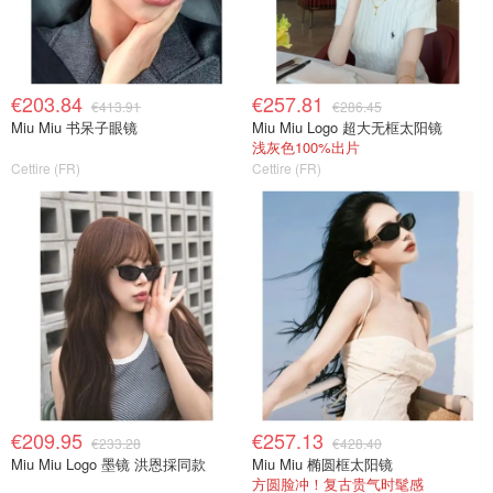
€203.84
€257.81
€413.91
€286.45
Miu Miu 书呆子眼镜
Miu Miu Logo 超大无框太阳镜
浅灰色100%出片
Cettire (FR)
Cettire (FR)
€209.95
€257.13
€233.28
€428.40
Miu Miu Logo 墨镜 洪恩採同款
Miu Miu 椭圆框太阳镜
方圆脸冲！复古贵气时髦感