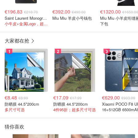
€196.83
€392.00
€1320.00
€218.70
€490.00
€1650.0
Saint Laurent Monogram卡包 黑色
Miu Miu 羊皮小号钱包
Miu Miu 小羊皮绗缝
小牛皮+金属Logo，超薄不占地
下包
大家都在抢
1
2
3
€8.48
€17.09
€629.00
€8.99
€17.99
€903.00
防晒膜 44.5*200cm
防晒膜 44.5*200cm
Xiaomi POCO F8 Ul
多尺寸可选
4件95折；超多尺寸可选
16+512GB 6500mA
色手机
猜你喜欢