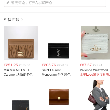
暂无评论，打开App写评论
相似同款
€251.25
€205.76
€87.67
€335.00
€228.62
€97.41
Miu Miu MIU MIU
Saint Laurent
Vivienne
Caramel 纳帕皮卡包
Monogram卡包 黑色
土星Log