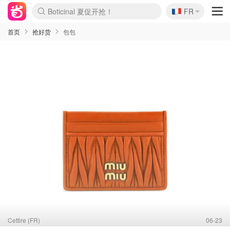
🇫🇷
4折！lulu周四疯狂上新
FR
还没结束！&OtherStories大促
Joybuy变相75折 随时失效
速领！Stanley独家85折
疑似霸哥！Camper额外叠85折
Zalando 奥莱闪促！每日更新
Moncler反季囤！5折起+叠9折
Coach Brooklyn仅€192
首页
抢好货
包包
Cettire (FR)
06-23