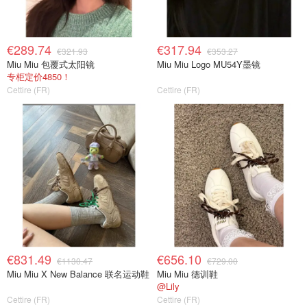
€289.74
€317.94
€321.93
€353.27
Miu Miu 包覆式太阳镜
Miu Miu Logo MU54Y墨镜
专柜定价4850！
Cettire (FR)
Cettire (FR)
€831.49
€656.10
€1130.47
€729.00
Miu Miu X New Balance 联名运动鞋
Miu Miu 德训鞋
@Lily
Cettire (FR)
Cettire (FR)