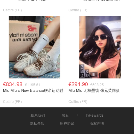
Cettire (FR)
Cettire (FR)
€834.98
€294.90
€1195.61
€508.25
Miu Miu x New Balance联名运动鞋
Miu Miu 无框墨镜 张元英同款
Cettire (FR)
Cettire (FR)
联系我们
黑五
InRewards
隐私条款
用户协议
版权声明