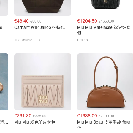
€48.40
€1204.50
€88.00
€1650.00
帽
Carhartt WIP Jakob 托特包
Miu Miu Matelasse 褶皱饭盒
包
TheDoubleF FR
Eraldo
€261.30
€1638.00
€335.00
€2100.00
Miu Miu Miu Miu 缎面芭蕾运动鞋
Miu Miu 粉色羊皮卡包
Miu Miu Beau 皮革手袋 焦糖
色