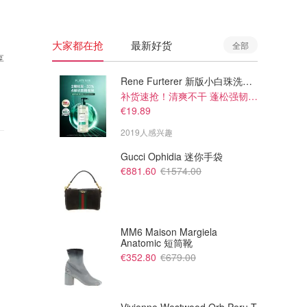
大家都在抢
最新好货
全部
享
Rene Furterer 新版小白珠洗发水 500ml
补货速抢！清爽不干 蓬松强韧秀发
€19.89
2019人感兴趣
Gucci Ophidia 迷你手袋
€881.60
€1574.00
MM6 Maison Margiela
Anatomic 短筒靴
€352.80
€679.00