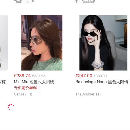
TheDoubleF
TheDoubleF
€289.74
€247.00
€321.93
€380.00
深棕
Miu Miu 包覆式太阳镜
Balenciaga Nano 黑色太阳镜
专柜定价4850！
Cettire (FR)
TheDoubleF FR