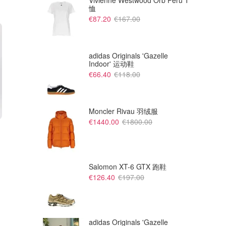
Vivienne Westwood Orb Peru T
恤
€87.20
€167.00
adidas Originals 'Gazelle
Indoor' 运动鞋
€66.40
€118.00
Moncler Rivau 羽绒服
€1440.00
€1800.00
€37.80
€59.50
€60.00
€140.00
Birkenstock 紫色EVA穆勒拖鞋
UGG Elea 栗色休闲鞋
36/37/40码还有货！
反季节买划算！
TheDoubleF FR
TheDoubleF FR
Salomon XT-6 GTX 跑鞋
€126.40
€197.00
adidas Originals 'Gazelle