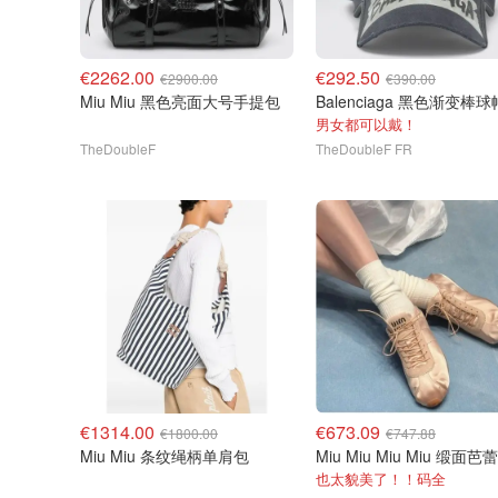
€2262.00
€292.50
€2900.00
€390.00
Miu Miu 黑色亮面大号手提包
Balenciaga 黑色渐变棒球
男女都可以戴！
TheDoubleF
TheDoubleF FR
€1314.00
€673.09
€1800.00
€747.88
Miu Miu 条纹绳柄单肩包
也太貌美了！！码全