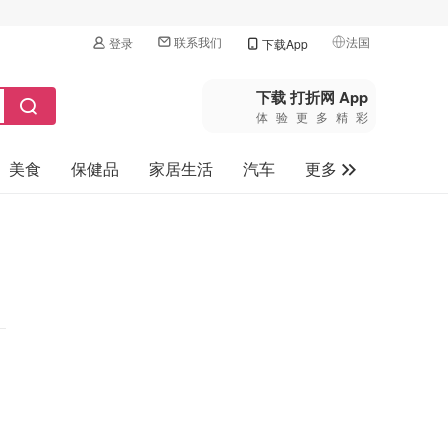
联系我们
法国
登录
下载App
🇺🇸
美国
下载 打折网 App
体验更多精彩
🇨🇳
中国
美食
保健品
家居生活
汽车
更多
🇨🇦
加拿大
🇬🇧
家电数码
英国
母婴玩具
🇩🇪
德国
旅游
🇫🇷
法国
🇮🇹
意大利
🇦🇺
澳洲
🇳🇿
新西兰