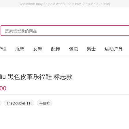
Dealmoon may be paid when users buy items via our links.
护理
服饰
女鞋
配饰
包包
男士
运动户外
Miu Miu 黑色皮革乐福鞋 标志款
00
TheDoubleF FR
平底鞋