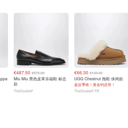
€487.50
€66.30
€975.00
€130.00
appa
Miu Miu 黑色皮革乐福鞋 标志
UGG Chestnut 拖鞋 休闲款
款
趁反季收！黄金码还有！
TheDoubleF
TheDoubleF FR