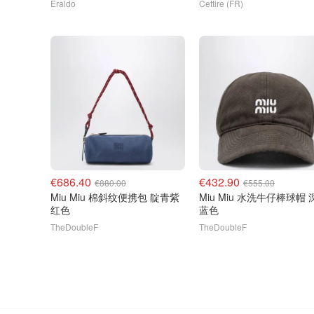
Eraldo
Cettire (FR)
€686.40
€432.90
€880.00
€555.00
Miu Miu 棉斜纹便携包 靛青紫
Miu Miu 水洗牛仔棒球帽 
红色
蓝色
TheDoubleF
TheDoubleF